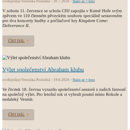
zveřejnil(a) Veronika Poslušná
20.7.2026
Stalo se + foto
V sobotu 11. července se schola CHJ zapojila v Kutné Hoře svým
zpěvem ve 110 členném pěveckém souboru speciálně sestaveném
pro dva koncerty hudby z počítačové hry
Kingdom Come:
Deliverance II
.
ČÍST DÁL
Výlet společenství Abraham klubu
zveřejnil(a) Veronika Poslušná
19.6.2026
Stalo se + foto
Ve čtvrtek 18. června vyrazilo společenství seniorů z našich farností
na společný výlet. Pro letošní rok si vybrali poutní místo Rokole a
nedaleký Vesmír.
ČÍST DÁL