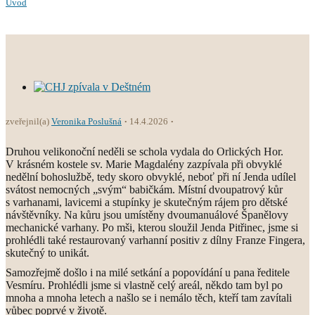
Úvod
zveřejnil(a)
Veronika Poslušná
14.4.2026
Druhou velikonoční neděli se schola vydala do Orlických Hor.
V krásném kostele sv. Marie Magdalény zazpívala při obvyklé
nedělní bohoslužbě, tedy skoro obvyklé, neboť při ní Jenda udílel
svátost nemocných „svým“ babičkám. Místní dvoupatrový kůr
s varhanami, lavicemi a stupínky je skutečným rájem pro dětské
návštěvníky. Na kůru jsou umístěny dvoumanuálové Španělovy
mechanické varhany. Po mši, kterou sloužil Jenda Pitřinec, jsme si
prohlédli také restaurovaný varhanní positiv z dílny Franze Fingera,
skutečný to unikát.
Samozřejmě došlo i na milé setkání a popovídání u pana ředitele
Vesmíru. Prohlédli jsme si vlastně celý areál, někdo tam byl po
mnoha a mnoha letech a našlo se i nemálo těch, kteří tam zavítali
vůbec poprvé v životě.