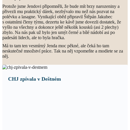
Protože jsme Jendovi připomněli, že bude mít brzy narozeniny a
přivezli mu praktický dárek, nezbývalo mu než nás pozvat na
polévku a lasagne. Vynikající oběd připravil Štěpán Jakubec
s ostatními členy týmu, dezertu ke kávě jsme dovezli dostatek, že
vyšlo na všechny a dokonce ještě několik kousků (asi 2 plechy)
zbylo. Na nás pak už bylo jen umýt černé a bílé nádobí asi po
padesáti lidech, ale to byla hračka.
Má to tam ten vesmírný Jenda moc pěkné, ale čeká ho tam
neskutečné množství práce. Tak na něj vzpomeňte a modlete se za
něj.
CHJ zpívala v Deštném