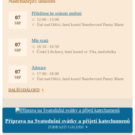
Nadcházející události
Příležitost ke svátosti smíření
07
12:00 - 13:00
SRP
Ústí nad Orlicí, farní kostel Nanebevzetí Panny Marie
Mše svatá
07
16:10 - 16:50
SRP
České Libchavy, farní kostel sv. Víta, mučedníka
Adorace
07
17:00 - 18:00
SRP
Ústí nad Orlicí, farní kostel Nanebevzetí Panny Marie
DALŠÍ UDÁLOSTI
Příprava na Svatodušní svátky a přijetí katechumenů
ZOBRAZIT GALERII