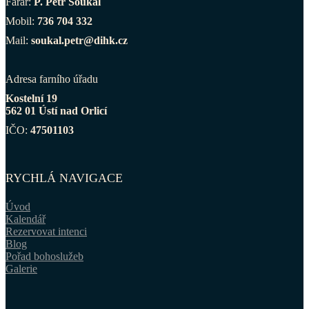
Farář:
P. Petr Soukal
Mobil:
736 704 332
Mail:
soukal.petr@dihk.cz
Adresa farního úřadu
Kostelní 19
562 01 Ústí nad Orlicí
IČO:
47501103
RYCHLÁ NAVIGACE
Úvod
Kalendář
Rezervovat intenci
Blog
Pořad bohoslužeb
Galerie