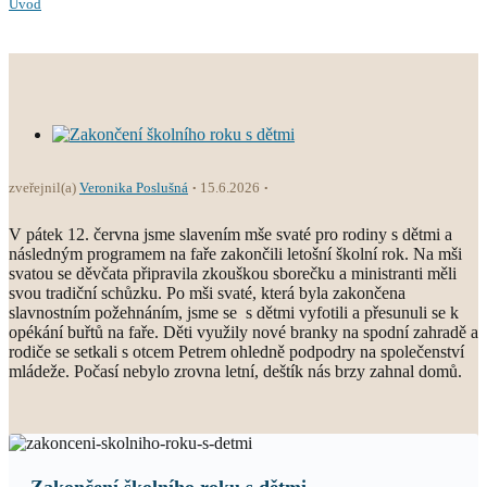
Úvod
zveřejnil(a)
Veronika Poslušná
15.6.2026
V pátek 12. června jsme slavením mše svaté pro rodiny s dětmi a
následným programem na faře zakončili letošní školní rok. Na mši
svatou se děvčata připravila zkouškou sborečku a ministranti měli
svou tradiční schůzku. Po mši svaté, která byla zakončena
slavnostním požehnáním, jsme se s dětmi vyfotili a přesunuli se k
opékání buřtů na faře. Děti využily nové branky na spodní zahradě a
rodiče se setkali s otcem Petrem ohledně podpodry na společenství
mládeže. Počasí nebylo zrovna letní, deštík nás brzy zahnal domů.