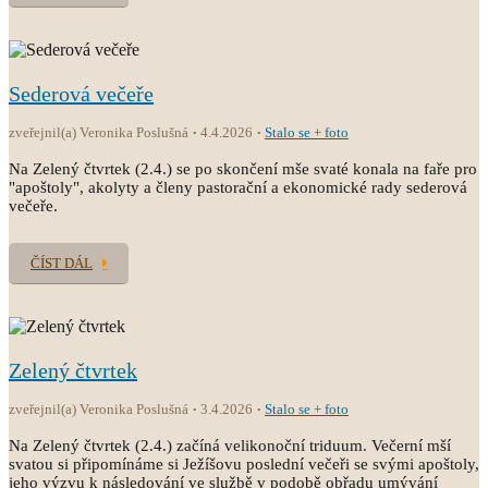
Sederová večeře
zveřejnil(a) Veronika Poslušná
4.4.2026
Stalo se + foto
Na Zelený čtvrtek (2.4.) se po skončení mše svaté konala na faře pro
"apoštoly", akolyty a členy pastorační a ekonomické rady sederová
večeře.
ČÍST DÁL
Zelený čtvrtek
zveřejnil(a) Veronika Poslušná
3.4.2026
Stalo se + foto
Na Zelený čtvrtek (2.4.) začíná velikonoční triduum. Večerní mší
svatou si připomínáme si Ježíšovu poslední večeři se svými apoštoly,
jeho výzvu k následování ve službě v podobě obřadu umývání