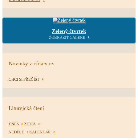
Zelený čtvrtek
ZOBRAZIT GALERII
Novinky z církev.cz
CHCI SI PŘEČÍST
Liturgická čtení
DNES
ZÍTRA
NEDĚLE
KALENDÁŘ