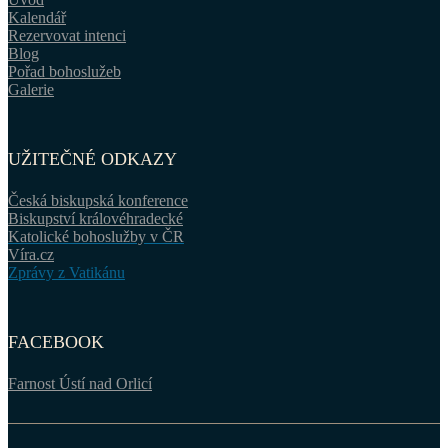
Kalendář
Rezervovat intenci
Blog
Pořad bohoslužeb
Galerie
UŽITEČNÉ ODKAZY
Česká biskupská konference
Biskupství královéhradecké
Katolické bohoslužby v ČR
Víra.cz
Zprávy z Vatikánu
FACEBOOK
Farnost Ústí nad Orlicí