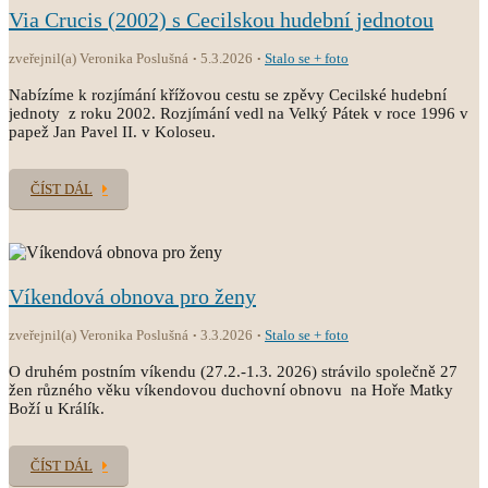
Via Crucis (2002) s Cecilskou hudební jednotou
zveřejnil(a) Veronika Poslušná
5.3.2026
Stalo se + foto
Nabízíme k rozjímání křížovou cestu se zpěvy Cecilské hudební
jednoty z roku 2002. Rozjímání vedl na Velký Pátek v roce 1996 v
papež Jan Pavel II. v Koloseu.
ČÍST DÁL
Víkendová obnova pro ženy
zveřejnil(a) Veronika Poslušná
3.3.2026
Stalo se + foto
O druhém postním víkendu (27.2.-1.3. 2026) strávilo společně 27
žen různého věku víkendovou duchovní obnovu na Hoře Matky
Boží u Králík.
ČÍST DÁL