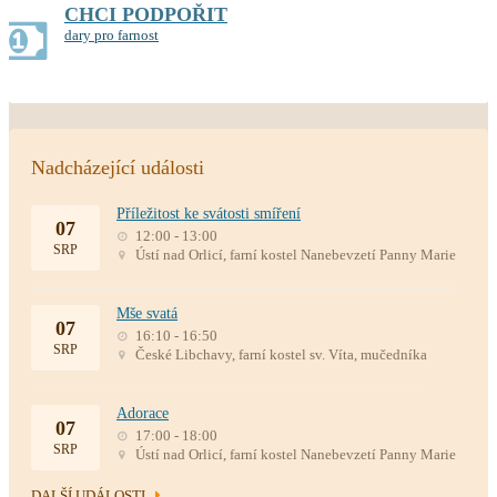
CHCI PODPOŘIT
dary pro farnost
Nadcházející události
Příležitost ke svátosti smíření
07
12:00 - 13:00
SRP
Ústí nad Orlicí, farní kostel Nanebevzetí Panny Marie
Mše svatá
07
16:10 - 16:50
SRP
České Libchavy, farní kostel sv. Víta, mučedníka
Adorace
07
17:00 - 18:00
SRP
Ústí nad Orlicí, farní kostel Nanebevzetí Panny Marie
DALŠÍ UDÁLOSTI