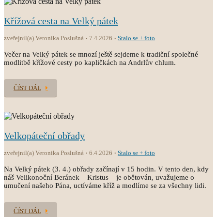
Křížová cesta na Velký pátek
zveřejnil(a) Veronika Poslušná
7.4.2026
Stalo se + foto
Večer na Velký pátek se mnozí ještě sejdeme k tradiční společné
modlitbě křížové cesty po kapličkách na Andrlův chlum.
ČÍST DÁL
Velkopáteční obřady
zveřejnil(a) Veronika Poslušná
6.4.2026
Stalo se + foto
Na Velký pátek (3. 4.) obřady začínají v 15 hodin. V tento den, kdy
náš Velikonoční Beránek – Kristus – je obětován, uvažujeme o
umučení našeho Pána, uctíváme kříž a modlíme se za všechny lidi.
ČÍST DÁL