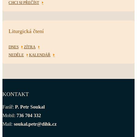
CHCI SI PŘEČÍST
Liturgická čtení
DNES
ZÍTRA
NEDĚLE
KALENDÁŘ
KONTAKT
Farář:
P. Petr Soukal
Mobil:
736 704 332
Mail:
soukal.petr@dihk.cz