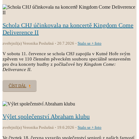
Schola CHJ účinkovala na koncertě Kingdom Come
Deliverence II
zveřejnil(a) Veronika Poslušná
20.7.2026
Stalo se + foto
V sobotu 11. července se schola CHJ zapojila v Kutné Hoře svým
zpěvem ve 110 členném pěveckém souboru speciálně sestaveném
pro dva koncerty hudby z počítačové hry
Kingdom Come:
Deliverance II
.
ČÍST DÁL
Výlet společenství Abraham klubu
zveřejnil(a) Veronika Poslušná
19.6.2026
Stalo se + foto
Ve čtvrtek 18. června vyrazilo společenství seniorů z našich farností