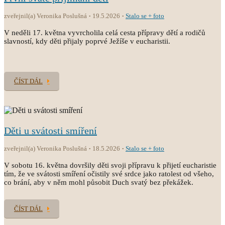
zveřejnil(a) Veronika Poslušná
19.5.2026
Stalo se + foto
V neděli 17. května vyvrcholila celá cesta přípravy dětí a rodičů
slavností, kdy děti přijaly poprvé Ježíše v eucharistii.
ČÍST DÁL
Děti u svátosti smíření
zveřejnil(a) Veronika Poslušná
18.5.2026
Stalo se + foto
V sobotu 16. května dovršily děti svoji přípravu k přijetí eucharistie
tím, že ve svátosti smíření očistily své srdce jako ratolest od všeho,
co brání, aby v něm mohl působit Duch svatý bez překážek.
ČÍST DÁL