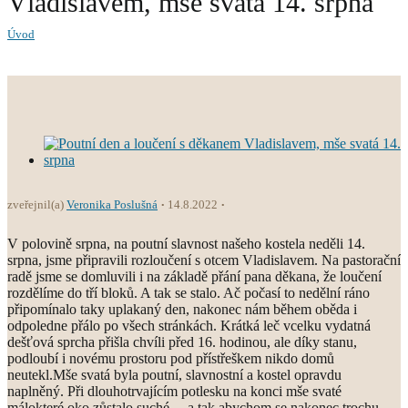
Vladislavem, mše svatá 14. srpna
Úvod
zveřejnil(a)
Veronika Poslušná
14.8.2022
V polovině srpna, na poutní slavnost našeho kostela neděli 14.
srpna, jsme připravili rozloučení s otcem Vladislavem. Na pastorační
radě jsme se domluvili i na základě přání pana děkana, že loučení
rozdělíme do tří bloků. A tak se stalo. Ač počasí to nedělní ráno
připomínalo taky uplakaný den, nakonec nám během oběda i
odpoledne přálo po všech stránkách. Krátká leč vcelku vydatná
dešťová sprcha přišla chvíli před 16. hodinou, ale díky stanu,
podloubí i novému prostoru pod přístřeškem nikdo domů
neutekl.Mše svatá byla poutní, slavnostní a kostel opravdu
naplněný. Při dlouhotrvajícím potlesku na konci mše svaté
málokteré oko zůstalo suché… a tak abychom se nakonec trochu