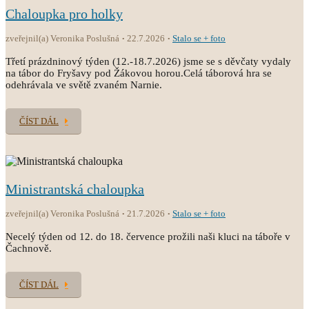
Chaloupka pro holky
zveřejnil(a) Veronika Poslušná
22.7.2026
Stalo se + foto
Třetí prázdninový týden (12.-18.7.2026) jsme se s děvčaty vydaly
na tábor do Fryšavy pod Žákovou horou.Celá táborová hra se
odehrávala ve světě zvaném Narnie.
ČÍST DÁL
Ministrantská chaloupka
zveřejnil(a) Veronika Poslušná
21.7.2026
Stalo se + foto
Necelý týden od 12. do 18. července prožili naši kluci na táboře v
Čachnově.
ČÍST DÁL