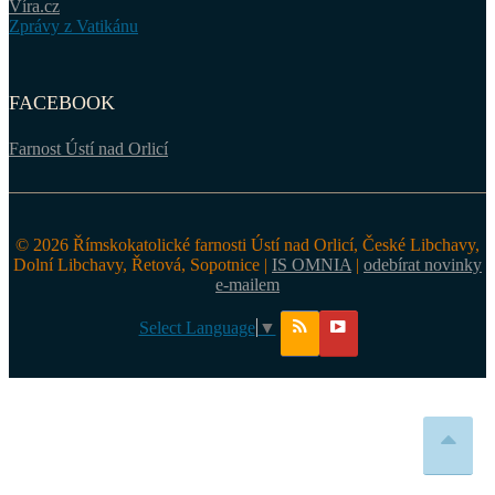
Víra.cz
Zprávy z Vatikánu
FACEBOOK
Farnost Ústí nad Orlicí
© 2026 Římskokatolické farnosti Ústí nad Orlicí, České Libchavy,
Dolní Libchavy, Řetová, Sopotnice |
IS OMNIA
|
odebírat novinky
e-mailem
Select Language
▼