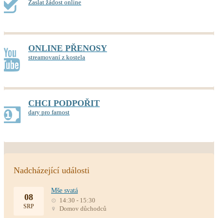
Zaslat žádost online
ONLINE PŘENOSY
streamovaní z kostela
CHCI PODPOŘIT
dary pro farnost
Nadcházející události
Mše svatá
08
14:30 - 15:30
SRP
Domov důchodců