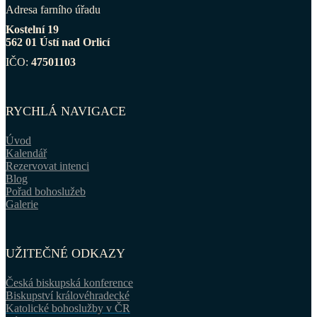
Adresa farního úřadu
Kostelní 19
562 01 Ústí nad Orlicí
IČO:
47501103
RYCHLÁ NAVIGACE
Úvod
Kalendář
Rezervovat intenci
Blog
Pořad bohoslužeb
Galerie
UŽITEČNÉ ODKAZY
Česká biskupská konference
Biskupství královéhradecké
Katolické bohoslužby v ČR