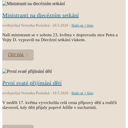
Ministranti na diecézním setkání
zveřejnil(a) Veronika Poslušná
26.5.2026
Stalo se + foto
Naši ministranti se v sobotu 23. května v doprovodu otce Petra a
Vojty D. vypravili na Diecézní setkání vlakem.
ČÍST DÁL
První svaté přijímání dětí
zveřejnil(a) Veronika Poslušná
19.5.2026
Stalo se + foto
V neděli 17. května vyvrcholila celá cesta přípravy dětí a rodičů
slavností, kdy děti přijaly poprvé Ježíše v eucharistii.