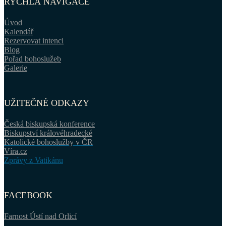
RYCHLÁ NAVIGACE
Úvod
Kalendář
Rezervovat intenci
Blog
Pořad bohoslužeb
Galerie
UŽITEČNÉ ODKAZY
Česká biskupská konference
Biskupství královéhradecké
Katolické bohoslužby v ČR
Víra.cz
Zprávy z Vatikánu
FACEBOOK
Farnost Ústí nad Orlicí