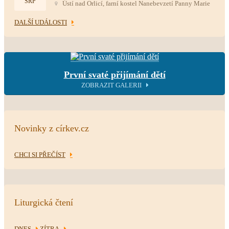
SRP
Ústí nad Orlicí, farní kostel Nanebevzetí Panny Marie
DALŠÍ UDÁLOSTI
První svaté přijímání dětí
ZOBRAZIT GALERII
Novinky z církev.cz
CHCI SI PŘEČÍST
Liturgická čtení
DNES
ZÍTRA