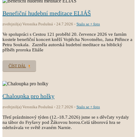
Benefiční hudební meditace ELIÁŠ
zveřejnil(a) Veronika Poslušná
24.7.2026
Stalo se + foto
Ve spolupráci s Cestou 121 proběhl 20. července 2026 ve farním
kostele benefiční koncert kněží Vojtěcha Novotného, Jana Pitřince a
Petra Soukala. Zazněla autorská hudební meditace na biblický
příběh proroka Eliáše
ČÍST DÁL
Chaloupka pro holky
zveřejnil(a) Veronika Poslušná
22.7.2026
Stalo se + foto
Třetí prázdninový týden (12.-18.7.2026) jsme se s děvčaty vydaly
na tábor do Fryšavy pod Žákovou horou.Celá táborová hra se
odehrávala ve světě zvaném Narnie.