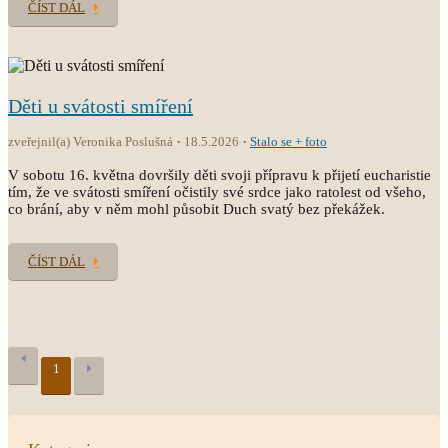
ČÍST DÁL
Děti u svátosti smíření
zveřejnil(a) Veronika Poslušná
18.5.2026
Stalo se + foto
V sobotu 16. května dovršily děti svoji přípravu k přijetí eucharistie
tím, že ve svátosti smíření očistily své srdce jako ratolest od všeho,
co brání, aby v něm mohl působit Duch svatý bez překážek.
ČÍST DÁL
1