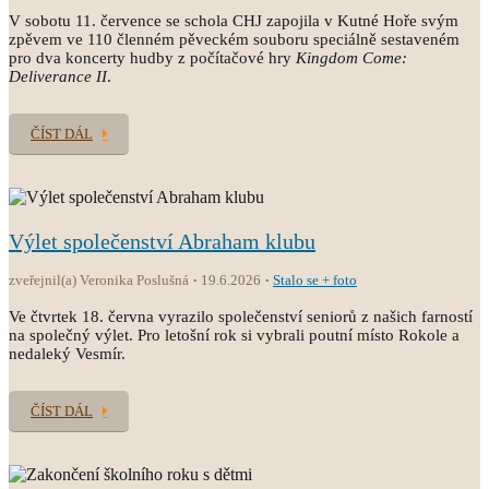
V sobotu 11. července se schola CHJ zapojila v Kutné Hoře svým
zpěvem ve 110 členném pěveckém souboru speciálně sestaveném
pro dva koncerty hudby z počítačové hry
Kingdom Come:
Deliverance II
.
ČÍST DÁL
Výlet společenství Abraham klubu
zveřejnil(a) Veronika Poslušná
19.6.2026
Stalo se + foto
Ve čtvrtek 18. června vyrazilo společenství seniorů z našich farností
na společný výlet. Pro letošní rok si vybrali poutní místo Rokole a
nedaleký Vesmír.
ČÍST DÁL