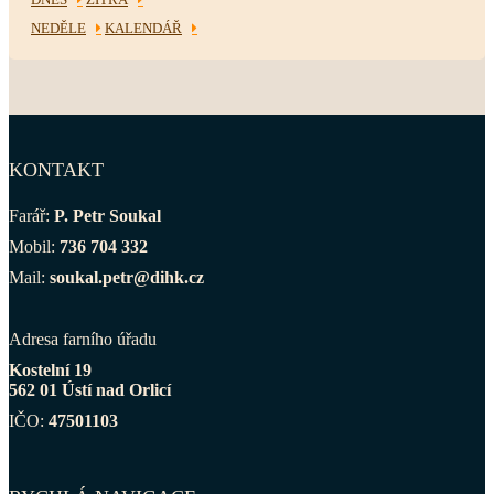
NEDĚLE
KALENDÁŘ
KONTAKT
Farář:
P. Petr Soukal
Mobil:
736 704 332
Mail:
soukal.petr@dihk.cz
Adresa farního úřadu
Kostelní 19
562 01 Ústí nad Orlicí
IČO:
47501103