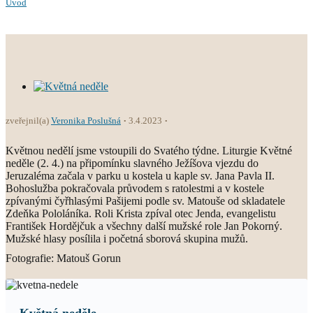
Úvod
zveřejnil(a)
Veronika Poslušná
3.4.2023
Květnou nedělí jsme vstoupili do Svatého týdne. Liturgie Květné
neděle (2. 4.) na připomínku slavného Ježíšova vjezdu do
Jeruzaléma začala v parku u kostela u kaple sv. Jana Pavla II.
Bohoslužba pokračovala průvodem s ratolestmi a v kostele
zpívanými čyřhlasými Pašijemi podle sv. Matouše od skladatele
Zdeňka Pololáníka. Roli Krista zpíval otec Jenda, evangelistu
František Hordějčuk a všechny další mužské role Jan Pokorný.
Mužské hlasy posílila i početná sborová skupina mužů.
Fotografie: Matouš Gorun