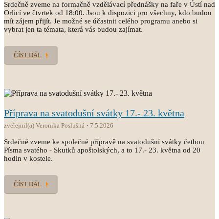
Srdečně zveme na formačně vzdělávací přednášky na faře v Ústí nad
Orlicí ve čtvrtek od 18:00. Jsou k dispozici pro všechny, kdo budou
mít zájem přijít. Je možné se účastnit celého programu anebo si
vybrat jen ta témata, která vás budou zajímat.
ČÍST DÁL
Příprava na svatodušní svátky 17.- 23. května
zveřejnil(a) Veronika Poslušná
7.5.2026
Srdečně zveme ke společné přípravě na svatodušní svátky četbou
Písma svatého - Skutků apoštolských, a to 17.- 23. května od 20
hodin v kostele.
ČÍST DÁL