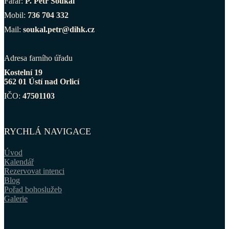
Farář:
P. Petr Soukal
Mobil:
736 704 332
Mail:
soukal.petr@dihk.cz
Adresa farního úřadu
Kostelní 19
562 01 Ústí nad Orlicí
IČO:
47501103
RYCHLÁ NAVIGACE
Úvod
Kalendář
Rezervovat intenci
Blog
Pořad bohoslužeb
Galerie