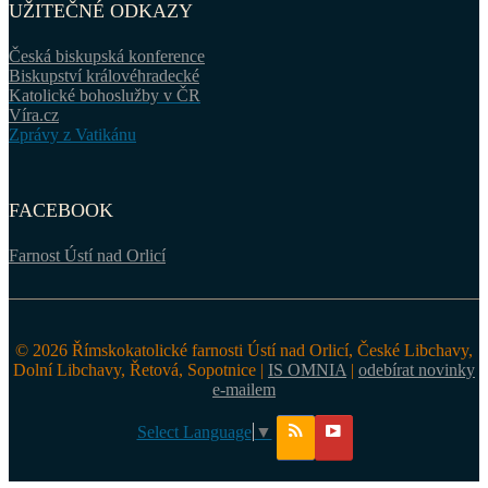
UŽITEČNÉ ODKAZY
Česká biskupská konference
Biskupství královéhradecké
Katolické bohoslužby v ČR
Víra.cz
Zprávy z Vatikánu
FACEBOOK
Farnost Ústí nad Orlicí
© 2026 Římskokatolické farnosti Ústí nad Orlicí, České Libchavy,
Dolní Libchavy, Řetová, Sopotnice |
IS OMNIA
|
odebírat novinky
e-mailem
Select Language
▼