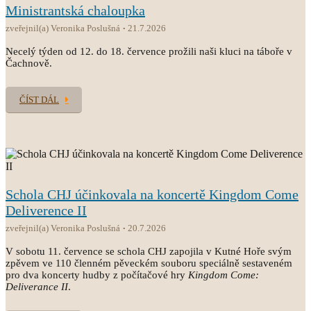
Ministrantská chaloupka
zveřejnil(a) Veronika Poslušná
21.7.2026
Necelý týden od 12. do 18. července prožili naši kluci na táboře v
Čachnově.
ČÍST DÁL
Schola CHJ účinkovala na koncertě Kingdom Come
Deliverence II
zveřejnil(a) Veronika Poslušná
20.7.2026
V sobotu 11. července se schola CHJ zapojila v Kutné Hoře svým
zpěvem ve 110 členném pěveckém souboru speciálně sestaveném
pro dva koncerty hudby z počítačové hry
Kingdom Come:
Deliverance II
.