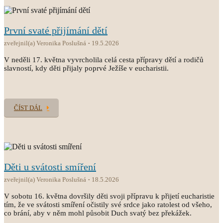
První svaté přijímání dětí
zveřejnil(a) Veronika Poslušná
19.5.2026
V neděli 17. května vyvrcholila celá cesta přípravy dětí a rodičů
slavností, kdy děti přijaly poprvé Ježíše v eucharistii.
ČÍST DÁL
Děti u svátosti smíření
zveřejnil(a) Veronika Poslušná
18.5.2026
V sobotu 16. května dovršily děti svoji přípravu k přijetí eucharistie
tím, že ve svátosti smíření očistily své srdce jako ratolest od všeho,
co brání, aby v něm mohl působit Duch svatý bez překážek.