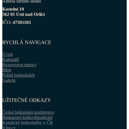
Adresa farního úřadu
Kostelní 19
562 01 Ústí nad Orlicí
IČO:
47501103
RYCHLÁ NAVIGACE
Úvod
Kalendář
Rezervovat intenci
Blog
Pořad bohoslužeb
Galerie
UŽITEČNÉ ODKAZY
Česká biskupská konference
Biskupství královéhradecké
Katolické bohoslužby v ČR
Víra.cz