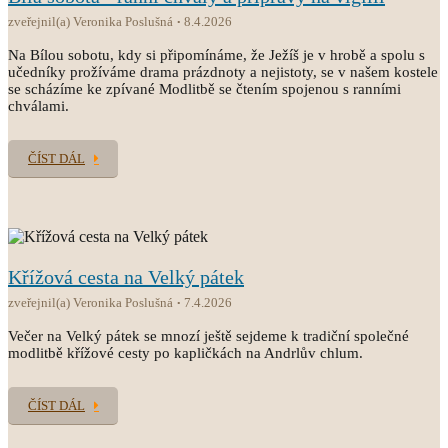
zveřejnil(a) Veronika Poslušná
8.4.2026
Na Bílou sobotu, kdy si připomínáme, že Ježíš je v hrobě a spolu s
učedníky prožíváme drama prázdnoty a nejistoty, se v našem kostele
se scházíme ke zpívané Modlitbě se čtením spojenou s ranními
chválami.
ČÍST DÁL
Křížová cesta na Velký pátek
zveřejnil(a) Veronika Poslušná
7.4.2026
Večer na Velký pátek se mnozí ještě sejdeme k tradiční společné
modlitbě křížové cesty po kapličkách na Andrlův chlum.
ČÍST DÁL