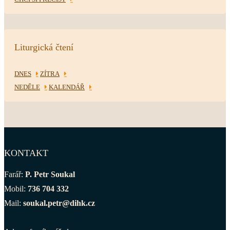
Liturgická čtení
DNES
ZÍTRA
NEDĚLE
KALENDÁŘ
KONTAKT
Farář:
P. Petr Soukal
Mobil:
736 704 332
Mail:
soukal.petr@dihk.cz