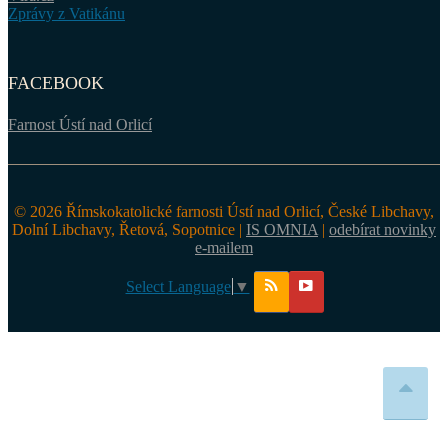
Zprávy z Vatikánu
FACEBOOK
Farnost Ústí nad Orlicí
© 2026 Římskokatolické farnosti Ústí nad Orlicí, České Libchavy,
Dolní Libchavy, Řetová, Sopotnice |
IS OMNIA
|
odebírat novinky
e-mailem
Select Language
▼