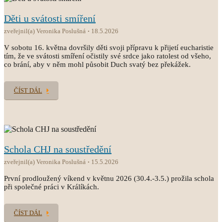
Děti u svátosti smíření
zveřejnil(a) Veronika Poslušná
18.5.2026
V sobotu 16. května dovršily děti svoji přípravu k přijetí eucharistie
tím, že ve svátosti smíření očistily své srdce jako ratolest od všeho,
co brání, aby v něm mohl působit Duch svatý bez překážek.
ČÍST DÁL
Schola CHJ na soustředění
zveřejnil(a) Veronika Poslušná
15.5.2026
První prodloužený víkend v květnu 2026 (30.4.-3.5.) prožila schola
při společné práci v Králíkách.
ČÍST DÁL