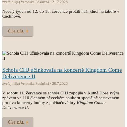
zveřejnil(a) Veronika Poslušná
21.7.2026
Necelý týden od 12. do 18. července prožili naši kluci na táboře v
Čachnově.
ČÍST DÁL
Schola CHJ účinkovala na koncertě Kingdom Come
Deliverence II
zveřejnil(a) Veronika Poslušná
20.7.2026
V sobotu 11. července se schola CHJ zapojila v Kutné Hoře svým
zpěvem ve 110 členném pěveckém souboru speciálně sestaveném
pro dva koncerty hudby z počítačové hry
Kingdom Come:
Deliverance II
.
ČÍST DÁL