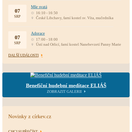
Mše svatá
07
16:10 - 16:50
SRP
České Libchavy, farní kostel sv. Víta, mučedníka
Adorace
07
17:00 - 18:00
SRP
Ústí nad Orlicí, farní kostel Nanebevzetí Panny Marie
DALŠÍ UDÁLOSTI
Benefiční hudební meditace ELIÁŠ
ZOBRAZIT GALERII
Novinky z církev.cz
CHCI SI PŘEČÍST