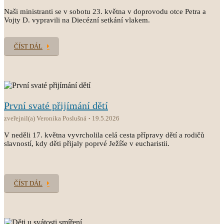
Naši ministranti se v sobotu 23. května v doprovodu otce Petra a
Vojty D. vypravili na Diecézní setkání vlakem.
ČÍST DÁL
První svaté přijímání dětí
zveřejnil(a) Veronika Poslušná
19.5.2026
V neděli 17. května vyvrcholila celá cesta přípravy dětí a rodičů
slavností, kdy děti přijaly poprvé Ježíše v eucharistii.
ČÍST DÁL