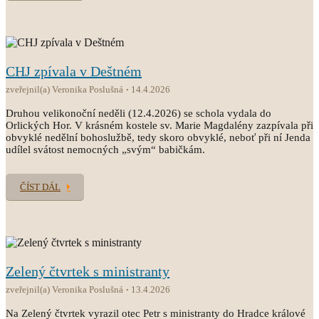
CHJ zpívala v Deštném
zveřejnil(a) Veronika Poslušná
14.4.2026
Druhou velikonoční neděli (12.4.2026) se schola vydala do
Orlických Hor. V krásném kostele sv. Marie Magdalény zazpívala při
obvyklé nedělní bohoslužbě, tedy skoro obvyklé, neboť při ní Jenda
udílel svátost nemocných „svým“ babičkám.
ČÍST DÁL
Zelený čtvrtek s ministranty
zveřejnil(a) Veronika Poslušná
13.4.2026
Na Zelený čtvrtek vyrazil otec Petr s ministranty do Hradce králové