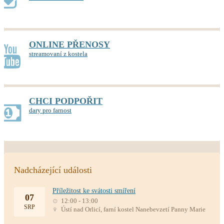
ONLINE PŘENOSY
streamovaní z kostela
CHCI PODPOŘIT
dary pro farnost
Nadcházející události
Příležitost ke svátosti smíření
07
12:00 - 13:00
SRP
Ústí nad Orlicí, farní kostel Nanebevzetí Panny Marie