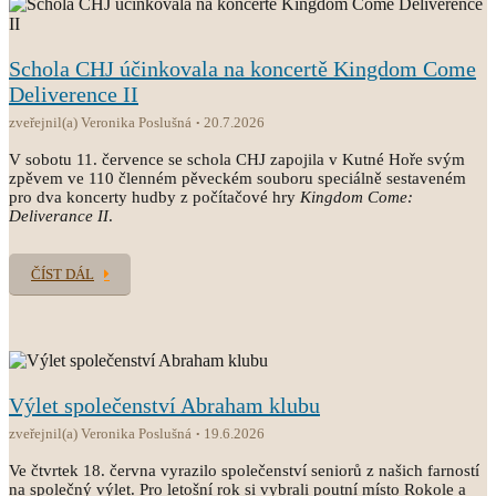
Schola CHJ účinkovala na koncertě Kingdom Come
Deliverence II
zveřejnil(a) Veronika Poslušná
20.7.2026
V sobotu 11. července se schola CHJ zapojila v Kutné Hoře svým
zpěvem ve 110 členném pěveckém souboru speciálně sestaveném
pro dva koncerty hudby z počítačové hry
Kingdom Come:
Deliverance II
.
ČÍST DÁL
Výlet společenství Abraham klubu
zveřejnil(a) Veronika Poslušná
19.6.2026
Ve čtvrtek 18. června vyrazilo společenství seniorů z našich farností
na společný výlet. Pro letošní rok si vybrali poutní místo Rokole a