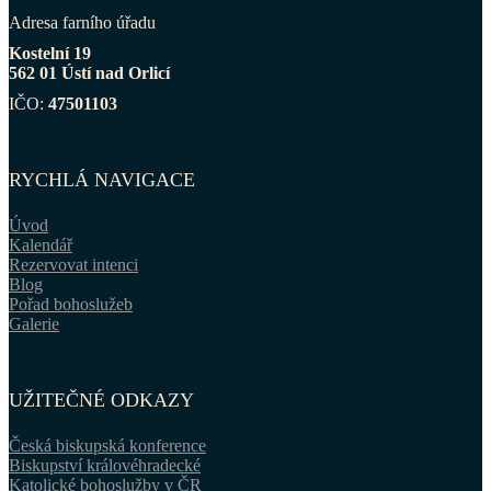
Adresa farního úřadu
Kostelní 19
562 01 Ústí nad Orlicí
IČO:
47501103
RYCHLÁ NAVIGACE
Úvod
Kalendář
Rezervovat intenci
Blog
Pořad bohoslužeb
Galerie
UŽITEČNÉ ODKAZY
Česká biskupská konference
Biskupství královéhradecké
Katolické bohoslužby v ČR