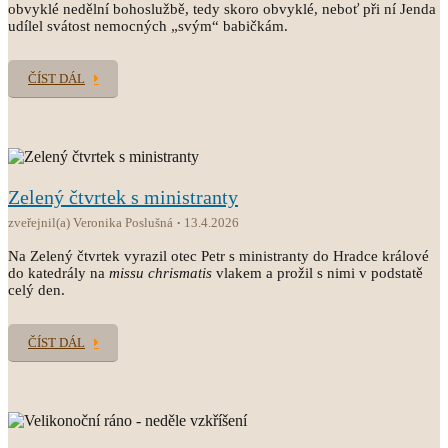
obvyklé nedělní bohoslužbě, tedy skoro obvyklé, neboť při ní Jenda
udílel svátost nemocných „svým“ babičkám.
ČÍST DÁL
Zelený čtvrtek s ministranty
zveřejnil(a) Veronika Poslušná
13.4.2026
Na Zelený čtvrtek vyrazil otec Petr s ministranty do Hradce králové
do katedrály na
missu chrismatis
vlakem a prožil s nimi v podstatě
celý den.
ČÍST DÁL