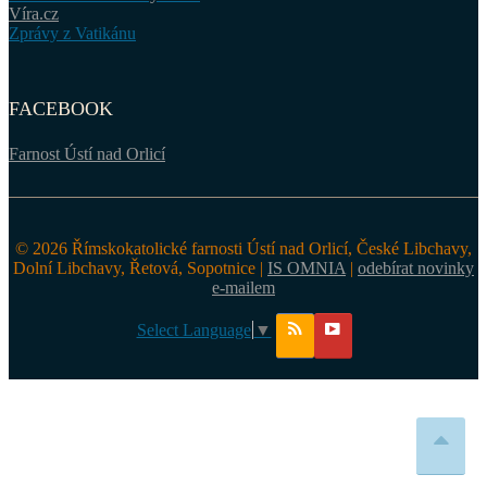
Víra.cz
Zprávy z Vatikánu
FACEBOOK
Farnost Ústí nad Orlicí
© 2026 Římskokatolické farnosti Ústí nad Orlicí, České Libchavy,
Dolní Libchavy, Řetová, Sopotnice |
IS OMNIA
|
odebírat novinky
e-mailem
Select Language
▼