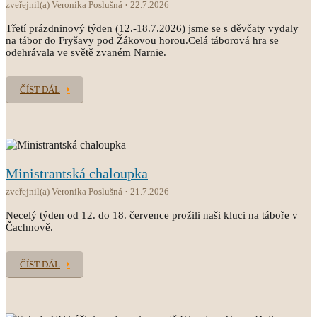
zveřejnil(a) Veronika Poslušná
22.7.2026
Třetí prázdninový týden (12.-18.7.2026) jsme se s děvčaty vydaly
na tábor do Fryšavy pod Žákovou horou.Celá táborová hra se
odehrávala ve světě zvaném Narnie.
ČÍST DÁL
Ministrantská chaloupka
zveřejnil(a) Veronika Poslušná
21.7.2026
Necelý týden od 12. do 18. července prožili naši kluci na táboře v
Čachnově.
ČÍST DÁL