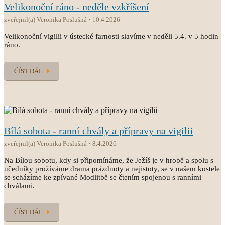
Velikonoční ráno - neděle vzkříšení
zveřejnil(a) Veronika Poslušná
10.4.2026
Velikonoční vigilii v ústecké farnosti slavíme v neděli 5.4. v 5 hodin
ráno.
ČÍST DÁL
Bílá sobota - ranní chvály a přípravy na vigilii
zveřejnil(a) Veronika Poslušná
8.4.2026
Na Bílou sobotu, kdy si připomínáme, že Ježíš je v hrobě a spolu s
učedníky prožíváme drama prázdnoty a nejistoty, se v našem kostele
se scházíme ke zpívané Modlitbě se čtením spojenou s ranními
chválami.
ČÍST DÁL