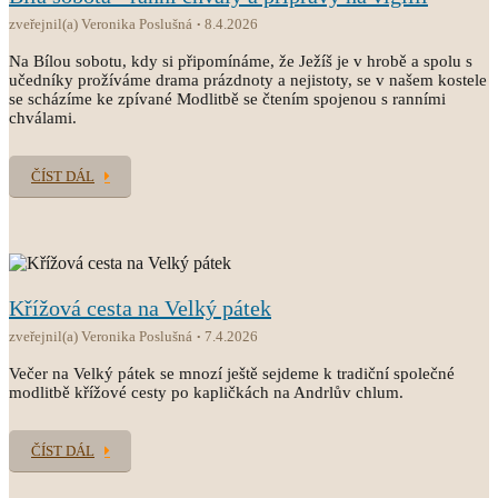
zveřejnil(a) Veronika Poslušná
8.4.2026
Na Bílou sobotu, kdy si připomínáme, že Ježíš je v hrobě a spolu s
učedníky prožíváme drama prázdnoty a nejistoty, se v našem kostele
se scházíme ke zpívané Modlitbě se čtením spojenou s ranními
chválami.
ČÍST DÁL
Křížová cesta na Velký pátek
zveřejnil(a) Veronika Poslušná
7.4.2026
Večer na Velký pátek se mnozí ještě sejdeme k tradiční společné
modlitbě křížové cesty po kapličkách na Andrlův chlum.
ČÍST DÁL