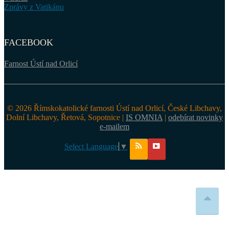
Zprávy z Vatikánu
FACEBOOK
Farnost Ústí nad Orlicí
© 2026 Římskokatolické farnosti Ústí nad Orlicí, České Libchavy,
Dolní Libchavy, Řetová, Sopotnice |
IS OMNIA
|
odebírat novinky
e-mailem
Select Language
▼