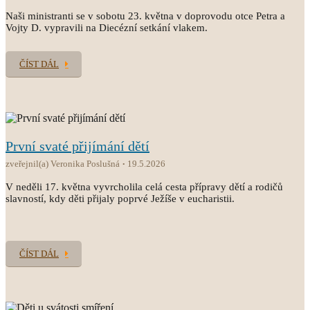
Naši ministranti se v sobotu 23. května v doprovodu otce Petra a
Vojty D. vypravili na Diecézní setkání vlakem.
ČÍST DÁL
První svaté přijímání dětí
zveřejnil(a) Veronika Poslušná
19.5.2026
V neděli 17. května vyvrcholila celá cesta přípravy dětí a rodičů
slavností, kdy děti přijaly poprvé Ježíše v eucharistii.
ČÍST DÁL