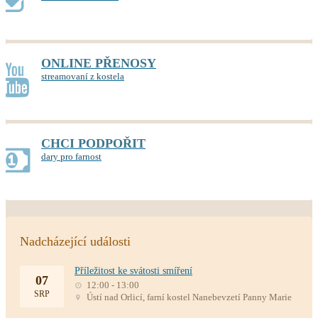
ONLINE PŘENOSY
streamovaní z kostela
CHCI PODPOŘIT
dary pro farnost
Nadcházející události
Příležitost ke svátosti smíření
07
12:00 - 13:00
SRP
Ústí nad Orlicí, farní kostel Nanebevzetí Panny Marie