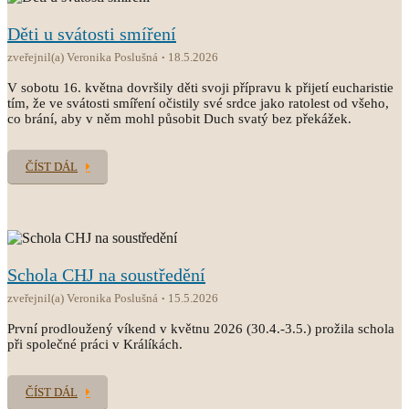
Děti u svátosti smíření
zveřejnil(a) Veronika Poslušná
18.5.2026
V sobotu 16. května dovršily děti svoji přípravu k přijetí eucharistie
tím, že ve svátosti smíření očistily své srdce jako ratolest od všeho,
co brání, aby v něm mohl působit Duch svatý bez překážek.
ČÍST DÁL
Schola CHJ na soustředění
zveřejnil(a) Veronika Poslušná
15.5.2026
První prodloužený víkend v květnu 2026 (30.4.-3.5.) prožila schola
při společné práci v Králíkách.
ČÍST DÁL