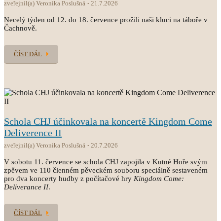
zveřejnil(a) Veronika Poslušná
21.7.2026
Necelý týden od 12. do 18. července prožili naši kluci na táboře v
Čachnově.
ČÍST DÁL
Schola CHJ účinkovala na koncertě Kingdom Come
Deliverence II
zveřejnil(a) Veronika Poslušná
20.7.2026
V sobotu 11. července se schola CHJ zapojila v Kutné Hoře svým
zpěvem ve 110 členném pěveckém souboru speciálně sestaveném
pro dva koncerty hudby z počítačové hry
Kingdom Come:
Deliverance II
.
ČÍST DÁL