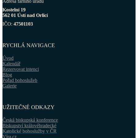
Adresa farního úřadu
Kostelní 19
562 01 Ústí nad Orlicí
IČO:
47501103
RYCHLÁ NAVIGACE
Úvod
Kalendář
Rezervovat intenci
Blog
Pořad bohoslužeb
Galerie
UŽITEČNÉ ODKAZY
Česká biskupská konference
Biskupství královéhradecké
Katolické bohoslužby v ČR
Víra.cz