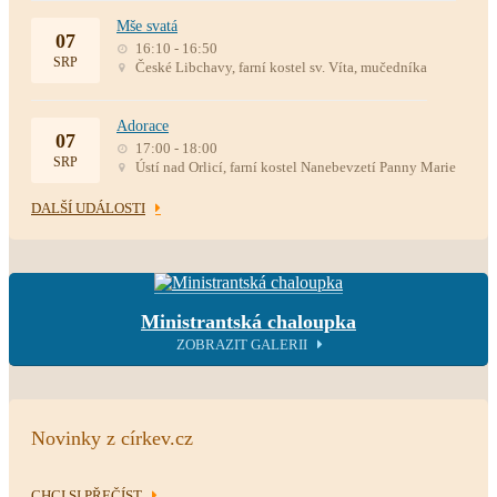
Mše svatá
07
16:10 - 16:50
SRP
České Libchavy, farní kostel sv. Víta, mučedníka
Adorace
07
17:00 - 18:00
SRP
Ústí nad Orlicí, farní kostel Nanebevzetí Panny Marie
DALŠÍ UDÁLOSTI
Ministrantská chaloupka
ZOBRAZIT GALERII
Novinky z církev.cz
CHCI SI PŘEČÍST