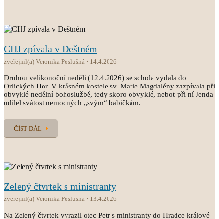
CHJ zpívala v Deštném
zveřejnil(a) Veronika Poslušná
14.4.2026
Druhou velikonoční neděli (12.4.2026) se schola vydala do
Orlických Hor. V krásném kostele sv. Marie Magdalény zazpívala při
obvyklé nedělní bohoslužbě, tedy skoro obvyklé, neboť při ní Jenda
udílel svátost nemocných „svým“ babičkám.
ČÍST DÁL
Zelený čtvrtek s ministranty
zveřejnil(a) Veronika Poslušná
13.4.2026
Na Zelený čtvrtek vyrazil otec Petr s ministranty do Hradce králové