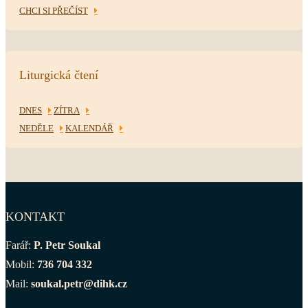
CHCI SI PŘEČÍST
Liturgická čtení
DNES
ZÍTRA
NEDĚLE
KALENDÁŘ
KONTAKT
Farář:
P. Petr Soukal
Mobil:
736 704 332
Mail:
soukal.petr@dihk.cz