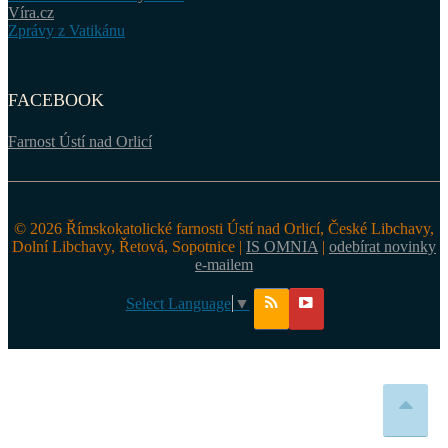
Víra.cz
Zprávy z Vatikánu
FACEBOOK
Farnost Ústí nad Orlicí
© 2026 Římskokatolické farnosti Ústí nad Orlicí, České Libchavy,
Dolní Libchavy, Řetová, Sopotnice |
IS OMNIA
|
odebírat novinky
e-mailem
Select Language
▼