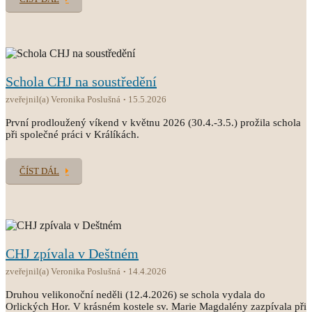
Schola CHJ na soustředění
zveřejnil(a) Veronika Poslušná
15.5.2026
První prodloužený víkend v květnu 2026 (30.4.-3.5.) prožila schola
při společné práci v Králíkách.
ČÍST DÁL
CHJ zpívala v Deštném
zveřejnil(a) Veronika Poslušná
14.4.2026
Druhou velikonoční neděli (12.4.2026) se schola vydala do
Orlických Hor. V krásném kostele sv. Marie Magdalény zazpívala při