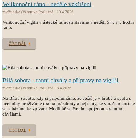
Velikonoční ráno - neděle vzkříšení
zveřejnil(a) Veronika Poslušná
10.4.2026
Velikonoční vigilii v ústecké farnosti slavíme v neděli 5.4. v 5 hodin
ráno.
ČÍST DÁL
Bílá sobota - ranní chvály a přípravy na vigilii
zveřejnil(a) Veronika Poslušná
8.4.2026
Na Bílou sobotu, kdy si připomínáme, že Ježíš je v hrobě a spolu s
učedníky prožíváme drama prázdnoty a nejistoty, se v našem kostele
se scházíme ke zpívané Modlitbě se čtením spojenou s ranními
chválami.
ČÍST DÁL