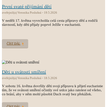
První svaté přijímání dětí
zveřejnil(a) Veronika Poslušná
19.5.2026
V neděli 17. května vyvrcholila celá cesta přípravy dětí a rodičů
slavností, kdy děti přijaly poprvé Ježíše v eucharistii.
ČÍST DÁL
Děti u svátosti smíření
zveřejnil(a) Veronika Poslušná
18.5.2026
V sobotu 16. května dovršily děti svoji přípravu k přijetí eucharistie
tím, že ve svátosti smíření očistily své srdce jako ratolest od všeho,
co brání, aby v něm mohl působit Duch svatý bez překážek.
ČÍST DÁL