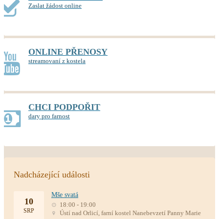
Zaslat žádost online
ONLINE PŘENOSY
streamovaní z kostela
CHCI PODPOŘIT
dary pro farnost
Nadcházející události
Mše svatá
10
18:00 - 19:00
SRP
Ústí nad Orlicí, farní kostel Nanebevzetí Panny Marie