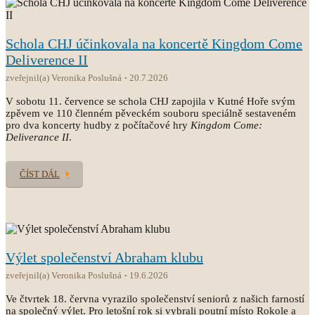
Schola CHJ účinkovala na koncertě Kingdom Come
Deliverence II
zveřejnil(a) Veronika Poslušná
20.7.2026
V sobotu 11. července se schola CHJ zapojila v Kutné Hoře svým
zpěvem ve 110 členném pěveckém souboru speciálně sestaveném
pro dva koncerty hudby z počítačové hry
Kingdom Come:
Deliverance II
.
ČÍST DÁL
Výlet společenství Abraham klubu
zveřejnil(a) Veronika Poslušná
19.6.2026
Ve čtvrtek 18. června vyrazilo společenství seniorů z našich farností
na společný výlet. Pro letošní rok si vybrali poutní místo Rokole a