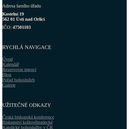
Adresa farního úřadu
Kostelní 19
562 01 Ústí nad Orlicí
IČO:
47501103
RYCHLÁ NAVIGACE
Úvod
Kalendář
Rezervovat intenci
Blog
Pořad bohoslužeb
Galerie
UŽITEČNÉ ODKAZY
Česká biskupská konference
Biskupství královéhradecké
Katolické bohoslužby v ČR