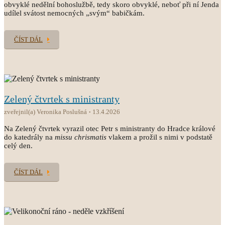
obvyklé nedělní bohoslužbě, tedy skoro obvyklé, neboť při ní Jenda
udílel svátost nemocných „svým“ babičkám.
ČÍST DÁL
Zelený čtvrtek s ministranty
zveřejnil(a) Veronika Poslušná
13.4.2026
Na Zelený čtvrtek vyrazil otec Petr s ministranty do Hradce králové
do katedrály na
missu chrismatis
vlakem a prožil s nimi v podstatě
celý den.
ČÍST DÁL