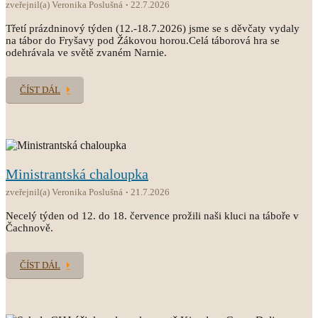
zveřejnil(a) Veronika Poslušná
22.7.2026
Třetí prázdninový týden (12.-18.7.2026) jsme se s děvčaty vydaly
na tábor do Fryšavy pod Žákovou horou.Celá táborová hra se
odehrávala ve světě zvaném Narnie.
ČÍST DÁL
Ministrantská chaloupka
zveřejnil(a) Veronika Poslušná
21.7.2026
Necelý týden od 12. do 18. července prožili naši kluci na táboře v
Čachnově.
ČÍST DÁL