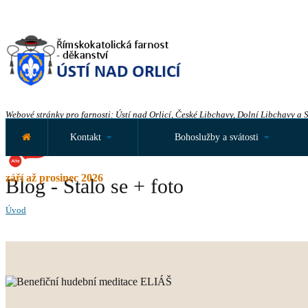
Webové stránky pro farnosti: Ústí nad Orlicí, České Libchavy, Dolní Libchavy a 
Kontakt
Bohoslužby a svátosti
září až prosinec 2026
Blog - Stalo se + foto
Úvod