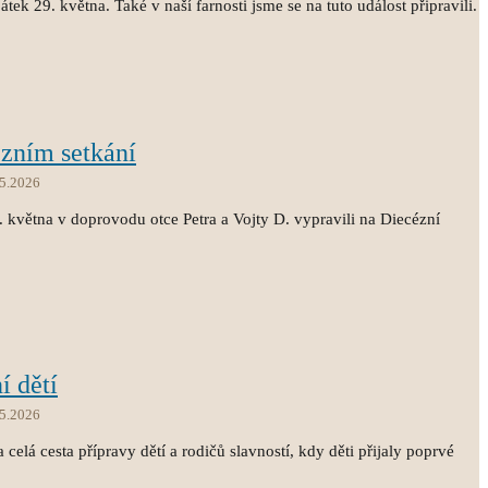
átek 29. května. Také v naší farnosti jsme se na tuto událost připravili.
ézním setkání
.5.2026
3. května v doprovodu otce Petra a Vojty D. vypravili na Diecézní
í dětí
.5.2026
 celá cesta přípravy dětí a rodičů slavností, kdy děti přijaly poprvé