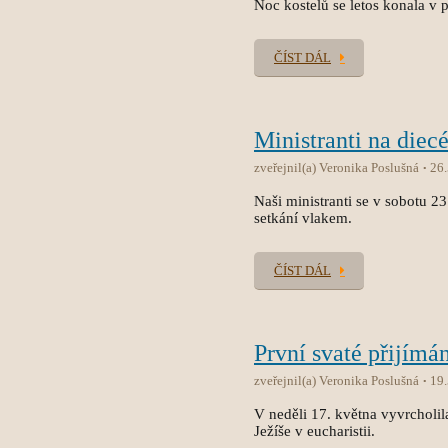
Noc kostelů se letos konala v p
ČÍST DÁL
Ministranti na diec
zveřejnil(a) Veronika Poslušná
26
Naši ministranti se v sobotu 2
setkání vlakem.
ČÍST DÁL
První svaté přijímán
zveřejnil(a) Veronika Poslušná
19
V neděli 17. května vyvrcholila
Ježíše v eucharistii.