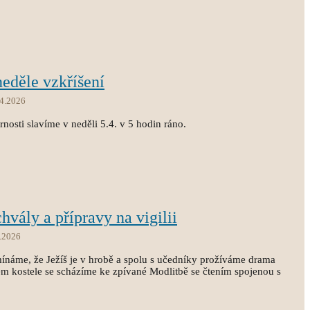
neděle vzkříšení
.4.2026
arnosti slavíme v neděli 5.4. v 5 hodin ráno.
chvály a přípravy na vigilii
.2026
mínáme, že Ježíš je v hrobě a spolu s učedníky prožíváme drama
šem kostele se scházíme ke zpívané Modlitbě se čtením spojenou s