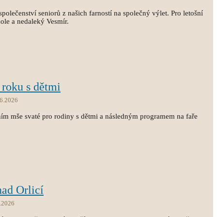
společenství seniorů z našich farností na společný výlet. Pro letošní
kole a nedaleký Vesmír.
 roku s dětmi
.6.2026
ním mše svaté pro rodiny s dětmi a následným programem na faře
nad Orlicí
.2026