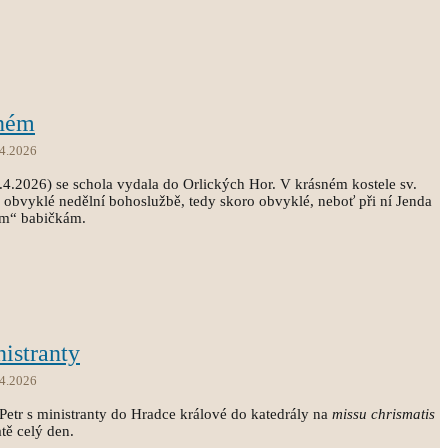
tném
.4.2026
.4.2026) se schola vydala do Orlických Hor. V krásném kostele sv.
 obvyklé nedělní bohoslužbě, tedy skoro obvyklé, neboť při ní Jenda
ým“ babičkám.
nistranty
.4.2026
 Petr s ministranty do Hradce králové do katedrály na
missu chrismatis
tě celý den.