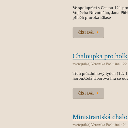
Ve spolupráci s Cestou 121 pro
Vojtěcha Novotného, Jana Pitř
příběh proroka Eliáše
ČÍST DÁL
Chaloupka pro holk
zveřejnil(a) Veronika Poslušná
22
Třetí prázdninový týden (12.-
horou.Celá táborová hra se od
ČÍST DÁL
Ministrantská chal
zveřejnil(a) Veronika Poslušná
21