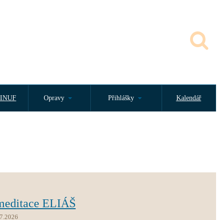
INUF
Opravy
Přihlášky
Kalendář
 meditace ELIÁŠ
.7.2026