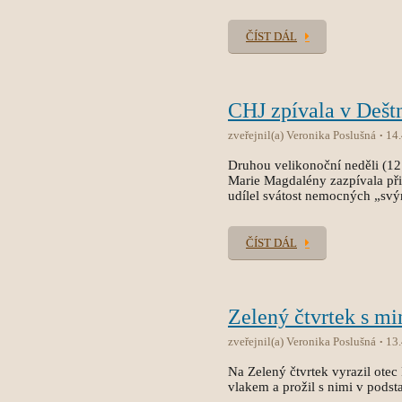
ČÍST DÁL
CHJ zpívala v Deš
zveřejnil(a) Veronika Poslušná
14
Druhou velikonoční neděli (12
Marie Magdalény zazpívala při
udílel svátost nemocných „sv
ČÍST DÁL
Zelený čtvrtek s mi
zveřejnil(a) Veronika Poslušná
13
Na Zelený čtvrtek vyrazil otec
vlakem a prožil s nimi v podsta