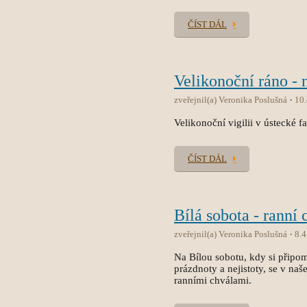
ČÍST DÁL
Velikonoční ráno - 
zveřejnil(a) Veronika Poslušná
10
Velikonoční vigilii v ústecké f
ČÍST DÁL
Bílá sobota - ranní 
zveřejnil(a) Veronika Poslušná
8.4
Na Bílou sobotu, kdy si připo
prázdnoty a nejistoty, se v na
ranními chválami.