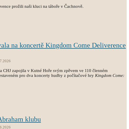
vence prožili naši kluci na táboře v Čachnově.
vala na koncertě Kingdom Come Deliverence
.7.2026
ola CHJ zapojila v Kutné Hoře svým zpěvem ve 110 členném
estaveném pro dva koncerty hudby z počítačové hry
Kingdom Come:
 Abraham klubu
.6.2026