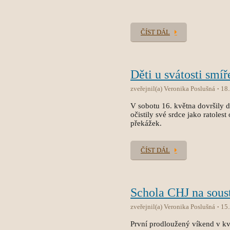
ČÍST DÁL
Děti u svátosti smíř
zveřejnil(a) Veronika Poslušná
18
V sobotu 16. května dovršily dět
očistily své srdce jako ratole
překážek.
ČÍST DÁL
Schola CHJ na sous
zveřejnil(a) Veronika Poslušná
15
První prodloužený víkend v kvě