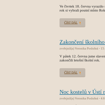
Ve čtvrtek 18. června vyrazilo 
rok si vybrali poutní místo Ro
ČÍST DÁL
Zakončení školního
zveřejnil(a) Veronika Poslušná
15
V pátek 12. června jsme slave
zakončili letošní školní rok.
ČÍST DÁL
Noc kostelů v Ústí 
zveřejnil(a) Veronika Poslušná
4.6