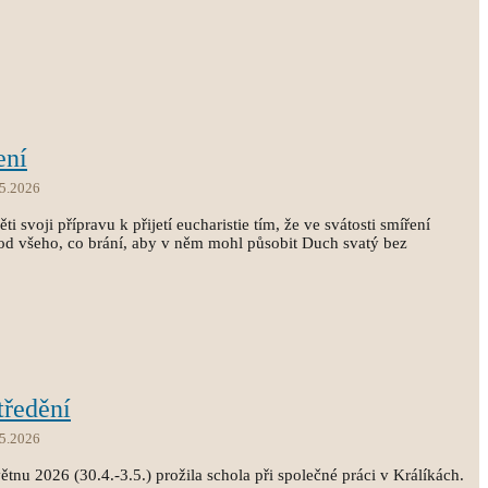
ení
.5.2026
i svoji přípravu k přijetí eucharistie tím, že ve svátosti smíření
st od všeho, co brání, aby v něm mohl působit Duch svatý bez
tředění
.5.2026
tnu 2026 (30.4.-3.5.) prožila schola při společné práci v Králíkách.