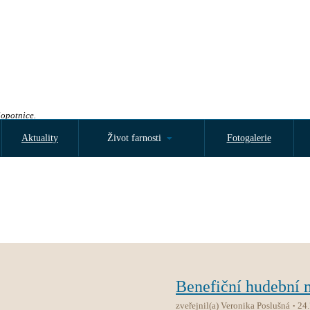
Sopotnice.
Aktuality
Život farnosti
Fotogalerie
Benefiční hudební
zveřejnil(a) Veronika Poslušná
24