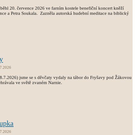
běhl 20. července 2026 ve farním kostele benefiční koncert kněží
ince a Petra Soukala. Zazněla autorská hudební meditace na biblický
y
.7.2026
18.7.2026) jsme se s děvčaty vydaly na tábor do Fryšavy pod Žákovou
ehrávala ve světě zvaném Narnie.
oupka
.7.2026