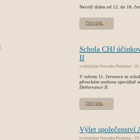
Necelý týden od 12. do 18. čer
ČÍST DÁL
Schola CHJ účinko
II
zveřejnil(a) Veronika Poslušná
20
V sobotu 11. července se sch
pěveckém souboru speciálně s
Deliverance II
.
ČÍST DÁL
Výlet společenství
zveřejnil(a) Veronika Poslušná
19