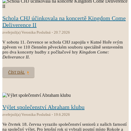
Schola CHJ účinkovala na koncertě Kingdom Come
Deliverence II
zveřejnil(a) Veronika Poslušná
20.7.2026
V sobotu 11. července se schola CHJ zapojila v Kutné Hoře svým
zpěvem ve 110 členném pěveckém souboru speciálně sestaveném
pro dva koncerty hudby z počítačové hry
Kingdom Come:
Deliverance II
.
ČÍST DÁL
Výlet společenství Abraham klubu
zveřejnil(a) Veronika Poslušná
19.6.2026
Ve čtvrtek 18. června vyrazilo společenství seniorů z našich farností
na společný výlet. Pro letošní rok si vybrali poutní místo Rokole a