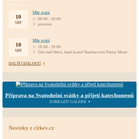
Mše svatá
10
09:00 - 10:00
SRP
penzion
Mše svatá
10
18:00 - 19:00
SRP
Ústí nad Orlicí, farní kostel Nanebevzetí Panny Marie
DALŠÍ UDÁLOSTI
Příprava na Svatodušní svátky a přijetí katechumenů
ZOBRAZIT GALERII
Novinky z církev.cz