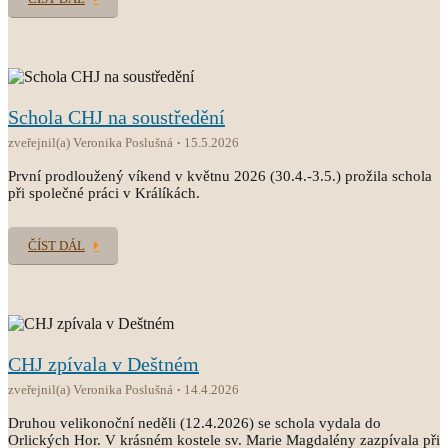
Schola CHJ na soustředění
zveřejnil(a) Veronika Poslušná
15.5.2026
První prodloužený víkend v květnu 2026 (30.4.-3.5.) prožila schola
při společné práci v Králíkách.
ČÍST DÁL
CHJ zpívala v Deštném
zveřejnil(a) Veronika Poslušná
14.4.2026
Druhou velikonoční neděli (12.4.2026) se schola vydala do
Orlických Hor. V krásném kostele sv. Marie Magdalény zazpívala při