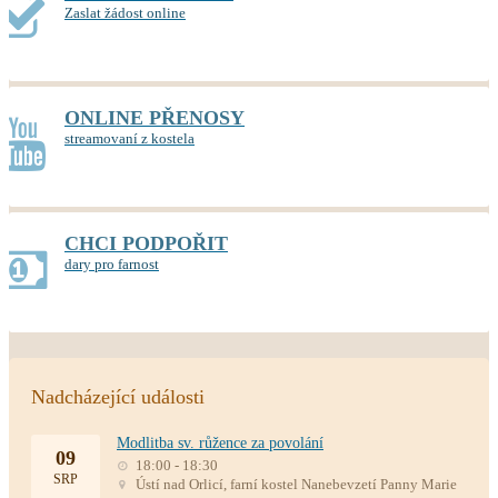
Zaslat žádost online
ONLINE PŘENOSY
streamovaní z kostela
CHCI PODPOŘIT
dary pro farnost
Nadcházející události
Modlitba sv. růžence za povolání
09
18:00 - 18:30
SRP
Ústí nad Orlicí, farní kostel Nanebevzetí Panny Marie