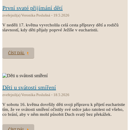
První svaté přijímání dětí
zveřejnil(a) Veronika Poslušná
19.5.2026
V neděli 17. května vyvrcholila celá cesta přípravy dětí a rodičů
slavností, kdy děti přijaly poprvé Ježíše v eucharistii.
ČÍST DÁL
Děti u svátosti smíření
zveřejnil(a) Veronika Poslušná
18.5.2026
V sobotu 16. května dovršily děti svoji přípravu k přijetí eucharistie
tím, že ve svátosti smíření očistily své srdce jako ratolest od všeho,
co brání, aby v něm mohl působit Duch svatý bez překážek.
ČÍST DÁL