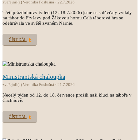
zveřejnil(a) Veronika Poslušná
22.7.2026
Třetí prázdninový týden (12.-18.7.2026) jsme se s děvčaty vydaly
na tábor do Fryšavy pod Žákovou horou.Celá táborová hra se
odehrávala ve světě zvaném Narnie.
ČÍST DÁL
Ministrantská chaloupka
zveřejnil(a) Veronika Poslušná
21.7.2026
Necelý týden od 12. do 18. července prožili naši kluci na táboře v
Čachnově.
ČÍST DÁL