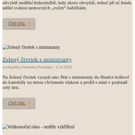
obvyklé nedělní bohoslužbě, tedy skoro obvyklé, neboť při ní Jenda
udílel svátost nemocných „svým“ babičkám.
ČÍST DÁL
Zelený čtvrtek s ministranty
zveřejnil(a) Veronika Poslušná
13.4.2026
Na Zelený čtvrtek vyrazil otec Petr s ministranty do Hradce králové
do katedrály na
missu chrismatis
vlakem a prožil s nimi v podstatě
celý den.
ČÍST DÁL