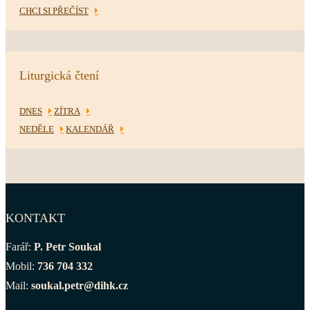
CHCI SI PŘEČÍST
Liturgická čtení
DNES
ZÍTRA
NEDĚLE
KALENDÁŘ
KONTAKT
Farář:
P. Petr Soukal
Mobil:
736 704 332
Mail:
soukal.petr@dihk.cz