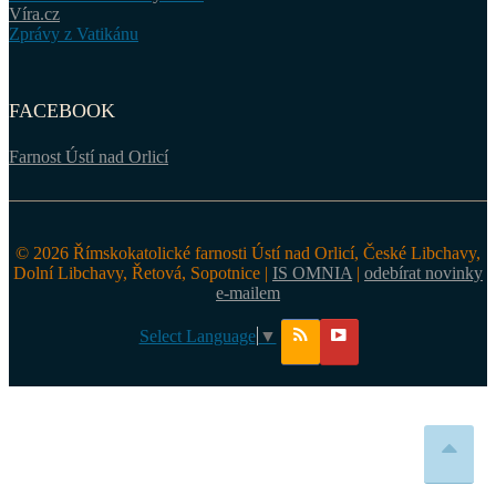
Víra.cz
Zprávy z Vatikánu
FACEBOOK
Farnost Ústí nad Orlicí
© 2026 Římskokatolické farnosti Ústí nad Orlicí, České Libchavy,
Dolní Libchavy, Řetová, Sopotnice |
IS OMNIA
|
odebírat novinky
e-mailem
Select Language
▼