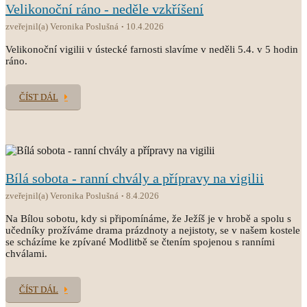
Velikonoční ráno - neděle vzkříšení
zveřejnil(a) Veronika Poslušná
10.4.2026
Velikonoční vigilii v ústecké farnosti slavíme v neděli 5.4. v 5 hodin
ráno.
ČÍST DÁL
Bílá sobota - ranní chvály a přípravy na vigilii
zveřejnil(a) Veronika Poslušná
8.4.2026
Na Bílou sobotu, kdy si připomínáme, že Ježíš je v hrobě a spolu s
učedníky prožíváme drama prázdnoty a nejistoty, se v našem kostele
se scházíme ke zpívané Modlitbě se čtením spojenou s ranními
chválami.
ČÍST DÁL