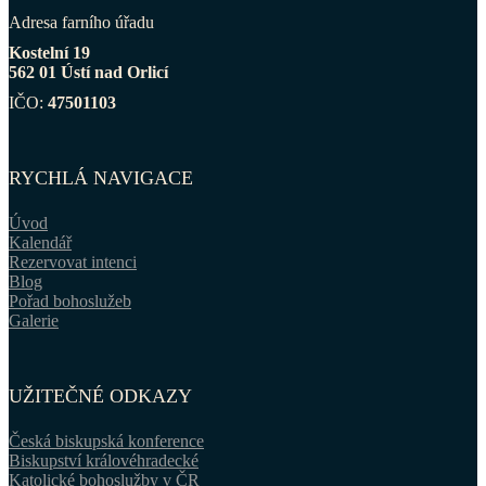
Adresa farního úřadu
Kostelní 19
562 01 Ústí nad Orlicí
IČO:
47501103
RYCHLÁ NAVIGACE
Úvod
Kalendář
Rezervovat intenci
Blog
Pořad bohoslužeb
Galerie
UŽITEČNÉ ODKAZY
Česká biskupská konference
Biskupství královéhradecké
Katolické bohoslužby v ČR