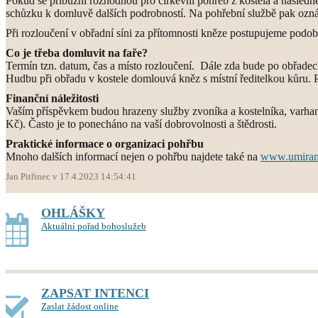
Pokud se příbuzní rozhodnou pro církevní pohřeb z kostela a následné
schůzku k domluvě dalších podrobností. Na pohřební službě pak oznám
Při rozloučení v obřadní síni za přítomnosti kněze postupujeme podob
Co je třeba domluvit na faře?
Termín tzn. datum, čas a místo rozloučení. Dále zda bude po obřadec
Hudbu při obřadu v kostele domlouvá kněz s místní ředitelkou kůru. 
Finanční náležitosti
Vaším příspěvkem budou hrazeny služby zvoníka a kostelníka, varhaní
Kč). Často je to ponecháno na vaší dobrovolnosti a štědrosti.
Praktické informace o organizaci pohřbu
Mnoho dalších informací nejen o pohřbu najdete také na
www.umiran
Jan Pitřinec v 17.4.2023 14:54:41
OHLÁŠKY
Aktuální pořad bohoslužeb
ZAPSAT INTENCI
Zaslat žádost online