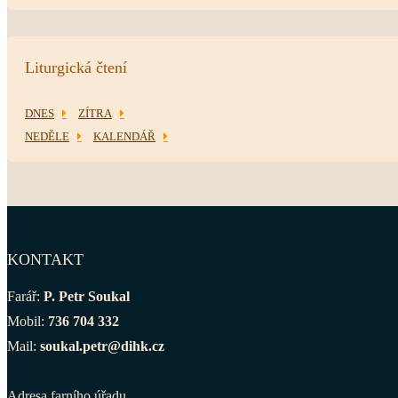
Liturgická čtení
DNES
ZÍTRA
NEDĚLE
KALENDÁŘ
KONTAKT
Farář:
P. Petr Soukal
Mobil:
736 704 332
Mail:
soukal.petr@dihk.cz
Adresa farního úřadu