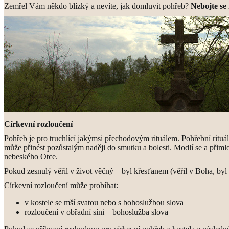
Zemřel Vám někdo blízký a nevíte, jak domluvit pohřeb?
Nebojte se
Církevní rozloučení
Pohřeb je pro truchlící jakýmsi přechodovým rituálem. Pohřební rituá
může přinést pozůstalým naději do smutku a bolesti. Modlí se a přimlo
nebeského Otce.
Pokud zesnulý věřil v život věčný – byl křesťanem (věřil v Boha, byl
Církevní rozloučení může probíhat:
v kostele se mší svatou nebo s bohoslužbou slova
rozloučení v obřadní síni – bohoslužba slova