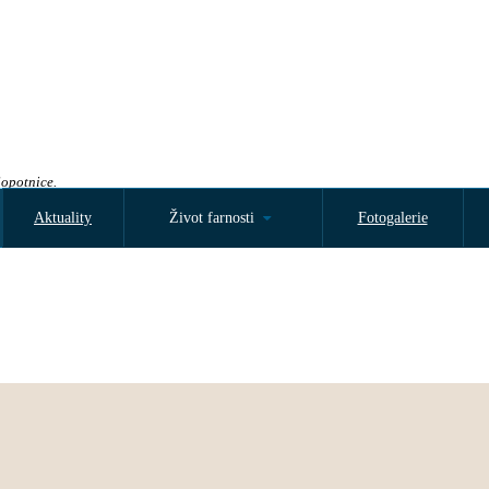
Sopotnice.
Aktuality
Život farnosti
Fotogalerie