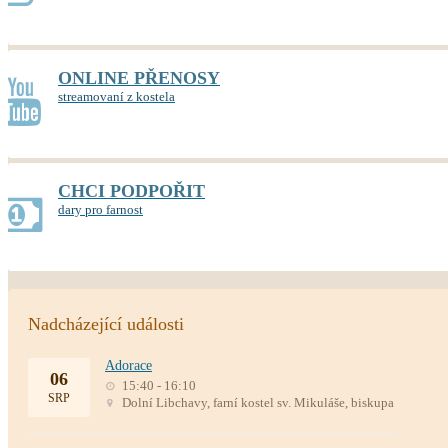
ONLINE PŘENOSY
streamovaní z kostela
CHCI PODPOŘIT
dary pro farnost
Nadcházející události
Adorace
06
15:40 - 16:10
SRP
Dolní Libchavy, farní kostel sv. Mikuláše, biskupa