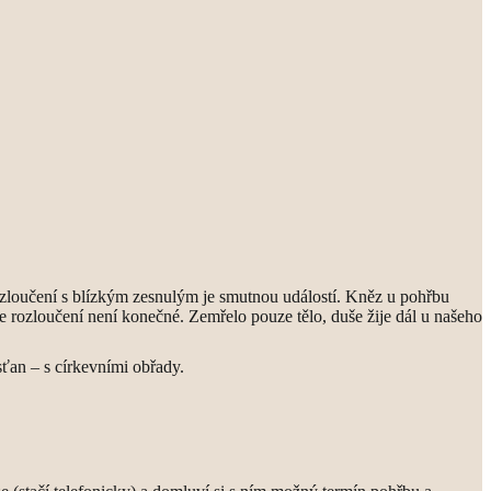
rozloučení s blízkým zesnulým je smutnou událostí. Kněz u pohřbu
že rozloučení není konečné. Zemřelo pouze tělo, duše žije dál u našeho
sťan – s církevními obřady.