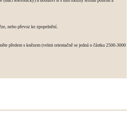
e (stačí telefonicky) a domluví si s ním možný termín pohřbu a
ěze, nebo převoz ke zpopelnění.
dněte předem s knězem (velmi orientačně se jedná o částku 2500-3000