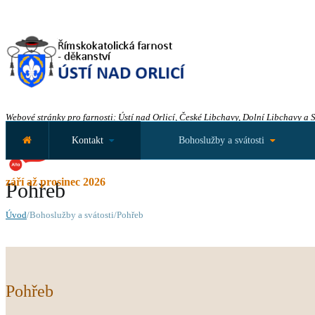
Webové stránky pro farnosti: Ústí nad Orlicí, České Libchavy, Dolní Libchavy a 
Kontakt
Bohoslužby a svátosti
září až prosinec 2026
Pohřeb
Úvod
/Bohoslužby a svátosti/Pohřeb
Pohřeb