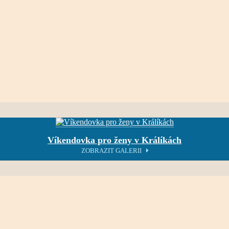
Víkendovka pro ženy v Králíkách
ZOBRAZIT GALERII