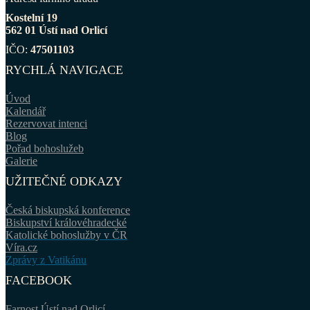
Kostelní 19
562 01 Ústí nad Orlicí
IČO:
47501103
RYCHLÁ NAVIGACE
Úvod
Kalendář
Rezervovat intenci
Blog
Pořad bohoslužeb
Galerie
UŽITEČNÉ ODKAZY
Česká biskupská konference
Biskupství královéhradecké
Katolické bohoslužby v ČR
Víra.cz
Zprávy z Vatikánu
FACEBOOK
Farnost Ústí nad Orlicí