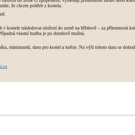
 uložení do země či zpopelnění, vyhledají příslušného faráře nebo kněz
íte, že chcete pohřeb z kostela.
ně.
h v kostele následovat uložení do země na hřbitově – za přítomnosti kn
Případná vlastní hudba je po domluvě možná.
ka, ministrantů, daru pro kostel a kněze. Na výši tohoto daru se doho
i.cz