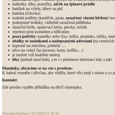
kalhotky, tílko, ponožky,
sáček na špinavé prádlo
batůžek na výlety, láhev na pití
baterka (čelovka)
toaletní potřeby (kartáček, pasta,
označený vlastní hřeben
! tr
podepsané holínky, viditelně označená pláštěnka
sluneční brýle, opalovací krém, plavky, ručník
repelent proti komárům a klíšťatům
psací potřeby
: pastelky nebo fixy, tužku, propisku, nůžky, mal
obálky se známkami a nadepsanými adresami
(na vesnicích
kapesné na zmrzlinu, pohledy …
něco na volný čas (pexeso, karty, knížka…)
je možné vzít hudební nástroj
léky
(pokud musí brát), a to i s písemnou informací kdy a jak!
Maminky, obracíme se na vás s prosbou:
K balení vezměte i děvčata, aby věděla, které věci mají s sebou a co j
Kontakt:
Zde prosím vyplňte přihlášku na dívčí chaloupky.
Veronika Poslušná v 19.5.2026 11:45:56