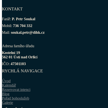
KONTAKT
Farář:
P. Petr Soukal
Mobil:
736 704 332
Mail:
soukal.petr@dihk.cz
Adresa farního úřadu
Kostelní 19
562 01 Ústí nad Orlicí
IČO:
47501103
RYCHLÁ NAVIGACE
Úvod
Kalendář
Rezervovat intenci
Blog
Pořad bohoslužeb
Galerie