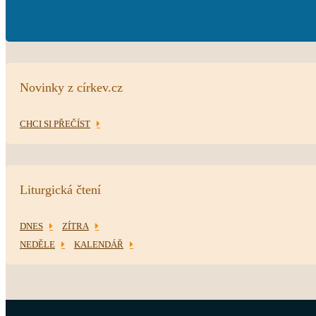
Novinky z církev.cz
CHCI SI PŘEČÍST
Liturgická čtení
DNES
ZÍTRA
NEDĚLE
KALENDÁŘ