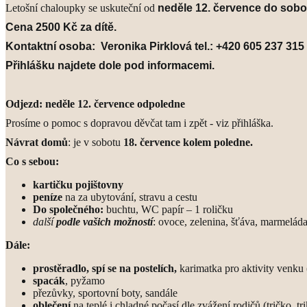
Letošní chaloupky se uskuteční od
neděle 12. července do sobo
Cena 2500 Kč za dítě.
Kontaktní osoba: Veronika Pirklová tel.: +420 605 237 315
Přihlášku najdete dole pod informacemi.
Odjezd:
neděle 12. července odpoledne
Prosíme o pomoc s dopravou děvčat tam i zpět - viz přihláška.
Návrat domů
:
je v sobotu
18. července kolem poledne.
Co s sebou:
kartičku pojištovny
peníze
na za ubytování, stravu a cestu
Do společného:
buchtu, WC papír – 1 roličku
další
podle vašich možností
: ovoce, zelenina, šťáva, marmelád
Dále:
prostěradlo, spí se na postelích,
karimatka pro aktivity venku
spacák
, pyžamo
přezůvky, sportovní boty, sandále
oblečení
na teplé i chladné počasí dle zvážení rodičů (tričko, 