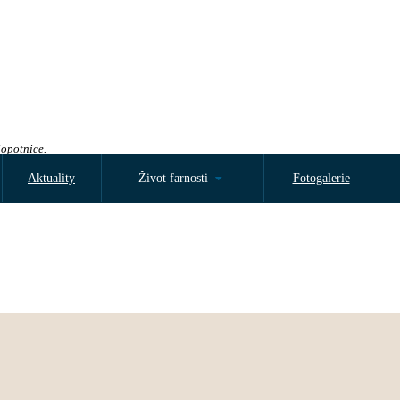
Sopotnice.
Aktuality
Život farnosti
Fotogalerie