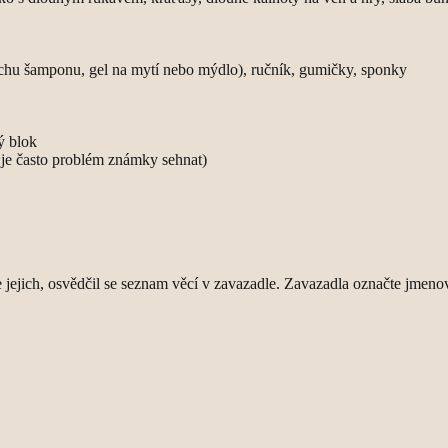
ochu šamponu, gel na mytí nebo mýdlo), ručník, gumičky, sponky
ý blok
 je často problém známky sehnat)
e jejich, osvědčil se seznam věcí v zavazadle. Zavazadla označte jmenov