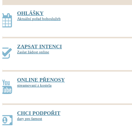
OHLÁŠKY
Aktuální pořad bohoslužeb
ZAPSAT INTENCI
Zaslat žádost online
ONLINE PŘENOSY
streamovaní z kostela
CHCI PODPOŘIT
dary pro farnost