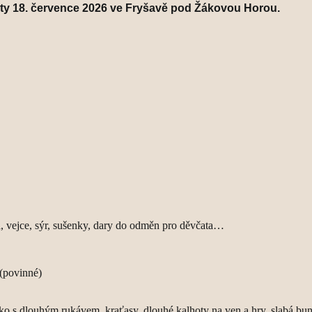
ty 18. července 2026 ve Fryšavě pod Žákovou Horou.
a, vejce, sýr, sušenky, dary do odměn pro děvčata…
 (povinné)
triko s dlouhým rukávem, kraťasy, dlouhé kalhoty na ven a hry, slabá bu