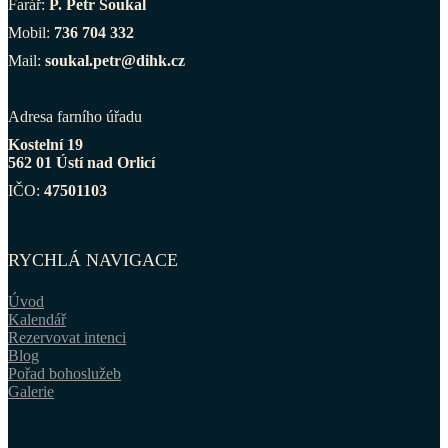
Farář:
P. Petr Soukal
Mobil:
736 704 332
Mail:
soukal.petr@dihk.cz
Adresa farního úřadu
Kostelní 19
562 01 Ústí nad Orlicí
IČO:
47501103
RYCHLÁ NAVIGACE
Úvod
Kalendář
Rezervovat intenci
Blog
Pořad bohoslužeb
Galerie