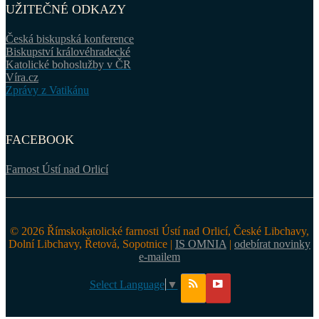
UŽITEČNÉ ODKAZY
Česká biskupská konference
Biskupství královéhradecké
Katolické bohoslužby v ČR
Víra.cz
Zprávy z Vatikánu
FACEBOOK
Farnost Ústí nad Orlicí
© 2026 Římskokatolické farnosti Ústí nad Orlicí, České Libchavy,
Dolní Libchavy, Řetová, Sopotnice |
IS OMNIA
|
odebírat novinky
e-mailem
Select Language
▼