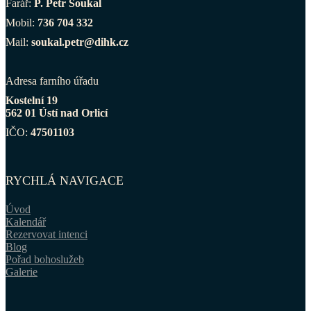
Farář:
P. Petr Soukal
Mobil:
736 704 332
Mail:
soukal.petr@dihk.cz
Adresa farního úřadu
Kostelní 19
562 01 Ústí nad Orlicí
IČO:
47501103
RYCHLÁ NAVIGACE
Úvod
Kalendář
Rezervovat intenci
Blog
Pořad bohoslužeb
Galerie