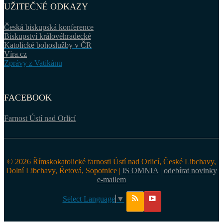
UŽITEČNÉ ODKAZY
Česká biskupská konference
Biskupství královéhradecké
Katolické bohoslužby v ČR
Víra.cz
Zprávy z Vatikánu
FACEBOOK
Farnost Ústí nad Orlicí
© 2026 Římskokatolické farnosti Ústí nad Orlicí, České Libchavy,
Dolní Libchavy, Řetová, Sopotnice |
IS OMNIA
|
odebírat novinky
e-mailem
Select Language
▼