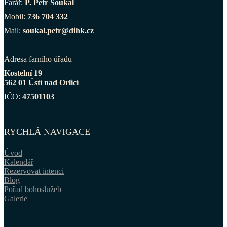
Farář:
P. Petr Soukal
Mobil:
736 704 332
Mail:
soukal.petr@dihk.cz
Adresa farního úřadu
Kostelní 19
562 01 Ústí nad Orlicí
IČO:
47501103
RYCHLÁ NAVIGACE
Úvod
Kalendář
Rezervovat intenci
Blog
Pořad bohoslužeb
Galerie