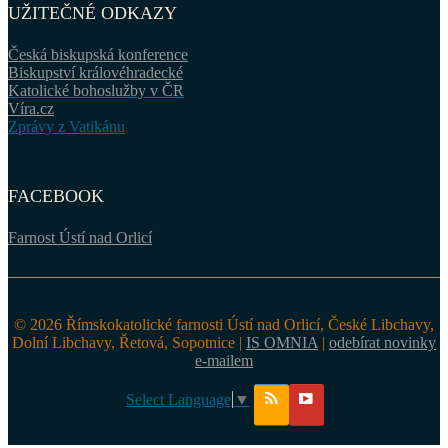
UŽITEČNÉ ODKAZY
Česká biskupská konference
Biskupství královéhradecké
Katolické bohoslužby v ČR
Víra.cz
Zprávy z Vatikánu
FACEBOOK
Farnost Ústí nad Orlicí
© 2026 Římskokatolické farnosti Ústí nad Orlicí, České Libchavy,
Dolní Libchavy, Řetová, Sopotnice |
IS OMNIA
|
odebírat novinky
e-mailem
Select Language
▼