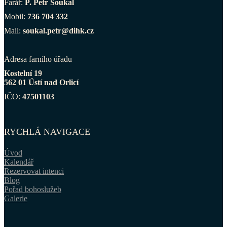
Farář:
P. Petr Soukal
Mobil:
736 704 332
Mail:
soukal.petr@dihk.cz
Adresa farního úřadu
Kostelní 19
562 01 Ústí nad Orlicí
IČO:
47501103
RYCHLÁ NAVIGACE
Úvod
Kalendář
Rezervovat intenci
Blog
Pořad bohoslužeb
Galerie