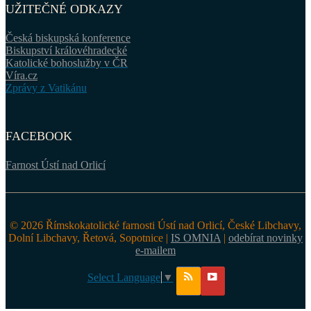
UŽITEČNÉ ODKAZY
Česká biskupská konference
Biskupství královéhradecké
Katolické bohoslužby v ČR
Víra.cz
Zprávy z Vatikánu
FACEBOOK
Farnost Ústí nad Orlicí
© 2026 Římskokatolické farnosti Ústí nad Orlicí, České Libchavy,
Dolní Libchavy, Řetová, Sopotnice |
IS OMNIA
|
odebírat novinky
e-mailem
Select Language
▼