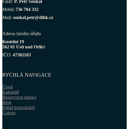
Farář:
P. Petr Soukal
Mobil:
736 704 332
Mail:
soukal.petr@dihk.cz
Adresa farního úřadu
Kostelní 19
562 01 Ústí nad Orlicí
IČO:
47501103
RYCHLÁ NAVIGACE
Úvod
Kalendář
Rezervovat intenci
Blog
Pořad bohoslužeb
Galerie