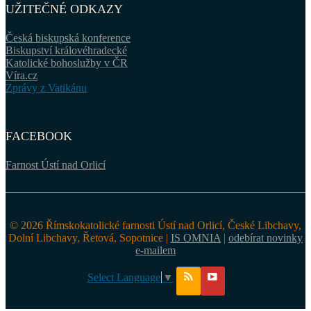
UŽITEČNÉ ODKAZY
Česká biskupská konference
Biskupství královéhradecké
Katolické bohoslužby v ČR
Víra.cz
Zprávy z Vatikánu
FACEBOOK
Farnost Ústí nad Orlicí
© 2026 Římskokatolické farnosti Ústí nad Orlicí, České Libchavy,
Dolní Libchavy, Řetová, Sopotnice |
IS OMNIA
|
odebírat novinky
e-mailem
Select Language
▼