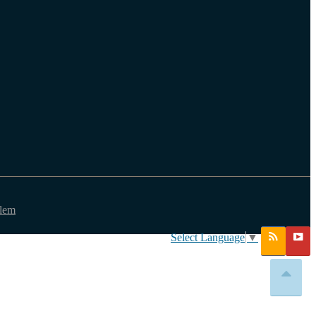
ilem
Select Language
▼