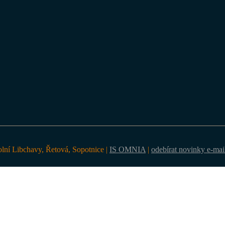
olní Libchavy, Řetová, Sopotnice |
IS OMNIA
|
odebírat novinky e-ma