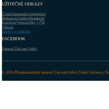
UŽITEČNÉ ODKAZY
Česká biskupská konference
Biskupství královéhradecké
Katolické bohoslužby v ČR
Víra.cz
Zprávy z Vatikánu
FACEBOOK
Farnost Ústí nad Orlicí
© 2026 Římskokatolické farnosti Ústí nad Orlicí, České Libchavy, D