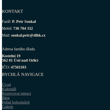
KONTAKT
Farář:
P. Petr Soukal
Mobil:
736 704 332
Mail:
soukal.petr@dihk.cz
Adresa farního úřadu
Kostelní 19
562 01 Ústí nad Orlicí
IČO:
47501103
RYCHLÁ NAVIGACE
Úvod
Kalendář
Rezervovat intenci
Blog
Pořad bohoslužeb
Galerie