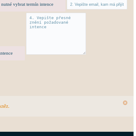
 nutné vybrat termín intence
intence
kněz.