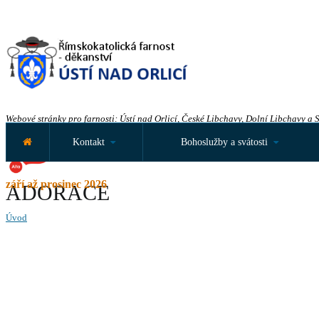
Webové stránky pro farnosti: Ústí nad Orlicí, České Libchavy, Dolní Libchavy a 
Kontakt
Bohoslužby a svátosti
září až prosinec 2026
ADORACE
Úvod