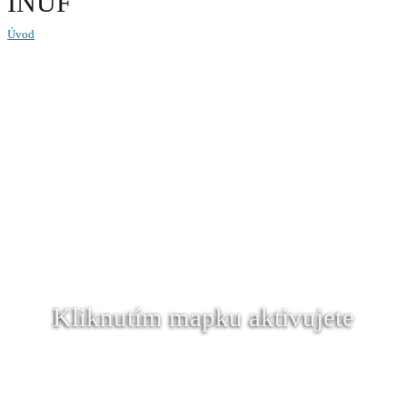
INUF
Úvod
Kliknutím mapku aktivujete