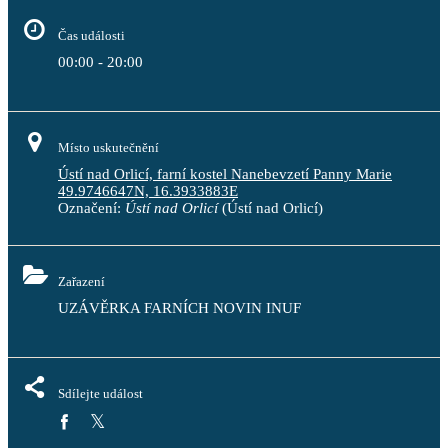
Čas události
00:00 - 20:00
Místo uskutečnění
Ústí nad Orlicí, farní kostel Nanebevzetí Panny Marie
49.9746647N, 16.3933883E
Označení:
Ústí nad Orlicí
(Ústí nad Orlicí)
Zařazení
UZÁVĚRKA FARNÍCH NOVIN INUF
Sdílejte událost