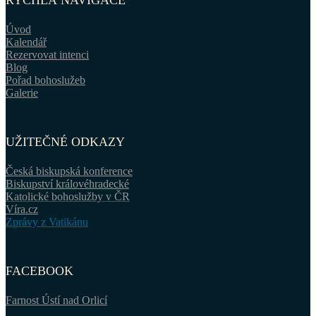
RYCHLÁ NAVIGACE
Úvod
Kalendář
Rezervovat intenci
Blog
Pořad bohoslužeb
Galerie
UŽITEČNÉ ODKAZY
Česká biskupská konference
Biskupství královéhradecké
Katolické bohoslužby v ČR
Víra.cz
Zprávy z Vatikánu
FACEBOOK
Farnost Ústí nad Orlicí