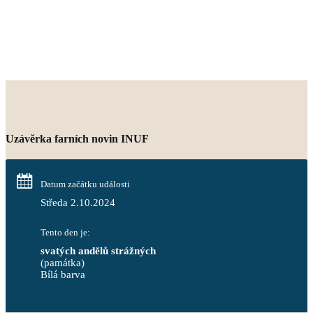
Uzávěrka farních novin INUF
Datum začátku události
Středa 2.10.2024
Tento den je:
svatých andělů strážných
(památka)
Bílá barva                                                                            