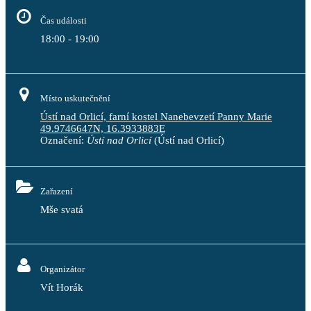
Čas události
18:00 - 19:00
Místo uskutečnění
Ústí nad Orlicí, farní kostel Nanebevzetí Panny Marie
49.9746647N, 16.3933883E
Označení:
Ústí nad Orlicí
(Ústí nad Orlicí)
Zařazení
Mše svatá
Organizátor
Vít Horák