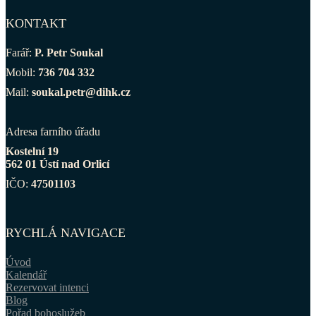
KONTAKT
Farář:
P. Petr Soukal
Mobil:
736 704 332
Mail:
soukal.petr@dihk.cz
Adresa farního úřadu
Kostelní 19
562 01 Ústí nad Orlicí
IČO:
47501103
RYCHLÁ NAVIGACE
Úvod
Kalendář
Rezervovat intenci
Blog
Pořad bohoslužeb