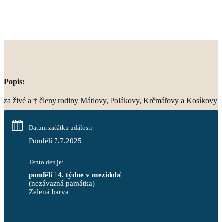
Popis:
za živé a † členy rodiny Mátlovy, Polákovy, Krčmářovy a Kosíkovy
Datum začátku události
Pondělí 7.7.2025
Tento den je:
pondělí 14. týdne v mezidobí
(nezávazná památka)
Zelená barva                                                                        