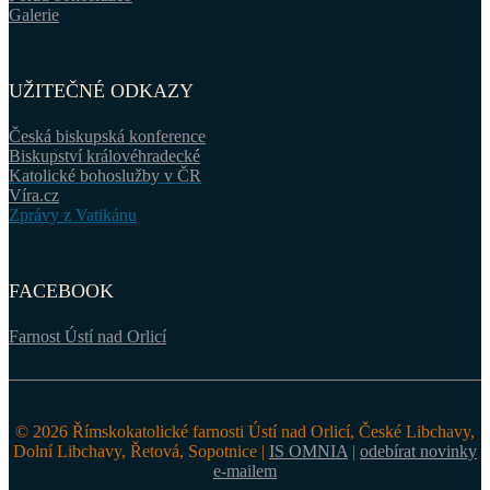
Galerie
UŽITEČNÉ ODKAZY
Česká biskupská konference
Biskupství královéhradecké
Katolické bohoslužby v ČR
Víra.cz
Zprávy z Vatikánu
FACEBOOK
Farnost Ústí nad Orlicí
© 2026 Římskokatolické farnosti Ústí nad Orlicí, České Libchavy,
Dolní Libchavy, Řetová, Sopotnice |
IS OMNIA
|
odebírat novinky
e-mailem