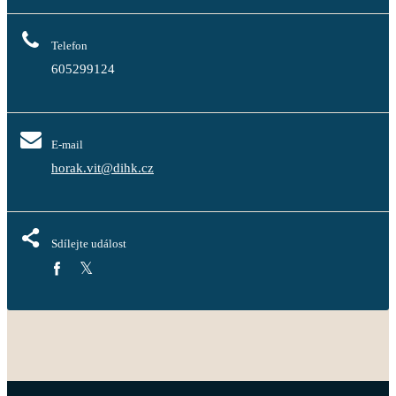
Telefon
605299124
E-mail
horak.vit@dihk.cz
Sdílejte událost