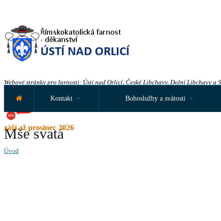
Webové stránky pro farnosti: Ústí nad Orlicí, České Libchavy, Dolní Libchavy a 
Kontakt
Bohoslužby a svátosti
září až prosinec 2026
Mše svatá
Úvod