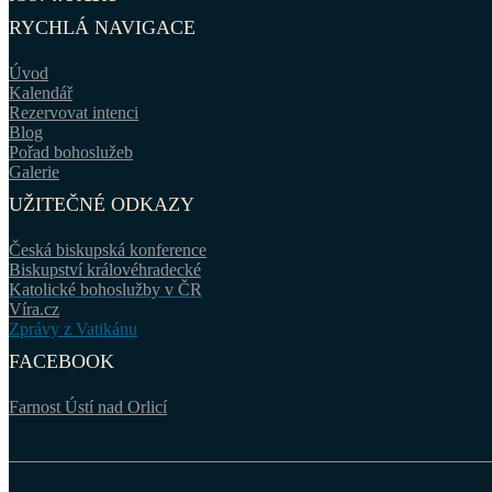
RYCHLÁ NAVIGACE
Úvod
Kalendář
Rezervovat intenci
Blog
Pořad bohoslužeb
Galerie
UŽITEČNÉ ODKAZY
Česká biskupská konference
Biskupství královéhradecké
Katolické bohoslužby v ČR
Víra.cz
Zprávy z Vatikánu
FACEBOOK
Farnost Ústí nad Orlicí