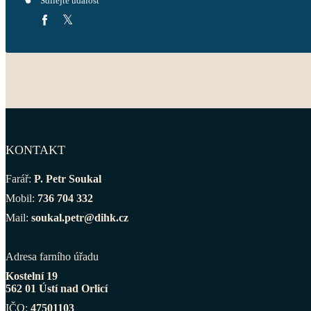
Sdílejte událost
KONTAKT
Farář:
P. Petr Soukal
Mobil:
736 704 332
Mail:
soukal.petr@dihk.cz
Adresa farního úřadu
Kostelní 19
562 01 Ústí nad Orlicí
IČO:
47501103