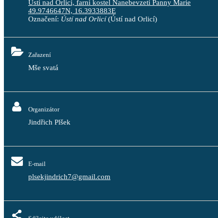
Ústí nad Orlicí, farní kostel Nanebevzetí Panny Marie
49.9746647N, 16.3933883E
Označení:
Ústí nad Orlicí
(Ústí nad Orlicí)
Zařazení
Mše svatá
Organizátor
Jindřich Plšek
E-mail
plsekjindrich7@gmail.com