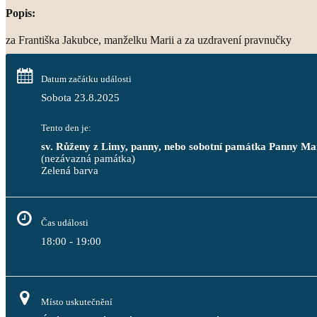
Popis:
za Františka Jakubce, manželku Marii a za uzdravení pravnučky
Datum začátku události
Sobota 23.8.2025
Tento den je:
sv. Růženy z Limy, panny, nebo sobotní památka Panny Ma
(nezávazná památka)
Zelená barva                                                                              
Čas události
18:00 - 19:00
Místo uskutečnění