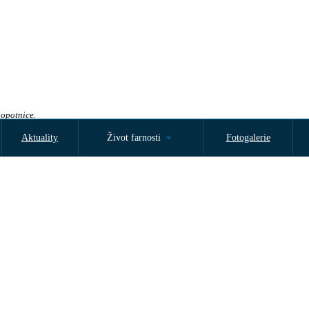
Sopotnice.
Aktuality
Život farnosti
Fotogalerie