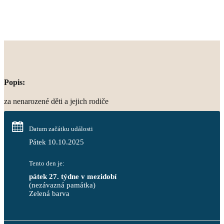
Popis:
za nenarozené děti a jejich rodiče
Datum začátku události
Pátek 10.10.2025
Tento den je:
pátek 27. týdne v mezidobí
(nezávazná památka)
Zelená barva                                                                        