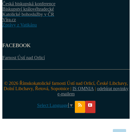
Česká biskupská konference
Biskupství královéhradecké
Katolické bohoslužby v ČR
Víra.cz
Zprávy z Vatikánu
FACEBOOK
Farnost Ústí nad Orlicí
© 2026 Římskokatolické farnosti Ústí nad Orlicí, České Libchavy,
Dolní Libchavy, Řetová, Sopotnice |
IS OMNIA
|
odebírat novinky
e-mailem
Select Language
▼