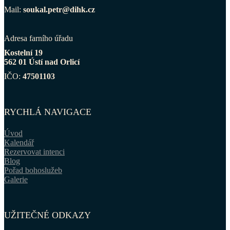
Mail:
soukal.petr@dihk.cz
Adresa farního úřadu
Kostelní 19
562 01 Ústí nad Orlicí
IČO:
47501103
RYCHLÁ NAVIGACE
Úvod
Kalendář
Rezervovat intenci
Blog
Pořad bohoslužeb
Galerie
UŽITEČNÉ ODKAZY