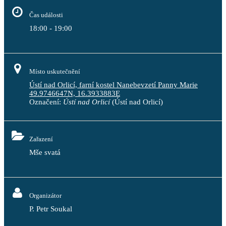
Čas události
18:00 - 19:00
Místo uskutečnění
Ústí nad Orlicí, farní kostel Nanebevzetí Panny Marie
49.9746647N, 16.3933883E
Označení:
Ústí nad Orlicí
(Ústí nad Orlicí)
Zařazení
Mše svatá
Organizátor
P. Petr Soukal