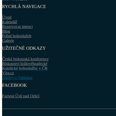
RYCHLÁ NAVIGACE
Úvod
Kalendář
Rezervovat intenci
Blog
Pořad bohoslužeb
Galerie
UŽITEČNÉ ODKAZY
Česká biskupská konference
Biskupství královéhradecké
Katolické bohoslužby v ČR
Víra.cz
Zprávy z Vatikánu
FACEBOOK
Farnost Ústí nad Orlicí