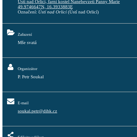
Ústí nad Orlicí, farní kostel Nanebevzetí Panny Marie
49.9746647N, 16.3933883E
Označení:
Ústí nad Orlicí
(Ústí nad Orlicí)
Zařazení
Mše svatá
Organizátor
P. Petr Soukal
E-mail
soukal.petr@dihk.cz