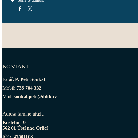
Sdílejte událost
KONTAKT
Farář:
P. Petr Soukal
Mobil:
736 704 332
Mail:
soukal.petr@dihk.cz
Adresa farního úřadu
Kostelní 19
562 01 Ústí nad Orlicí
IČO:
47501103