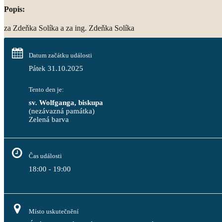
Popis:
za Zdeňka Solíka a za ing. Zdeňka Solíka
Datum začátku události
Pátek 31.10.2025
Tento den je:
sv. Wolfganga, biskupa
(nezávazná památka)
Zelená barva                                                                              
Čas události
18:00 - 19:00
Místo uskutečnění