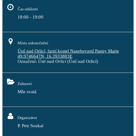
Čas události
18:00 - 19:00
Místo uskutečnění
Ústí nad Orlicí, farní kostel Nanebevzetí Panny Marie
49.9746647N, 16.3933883E
Označení:
Ústí nad Orlicí
(Ústí nad Orlicí)
Zařazení
Mše svatá
Organizátor
P. Petr Soukal