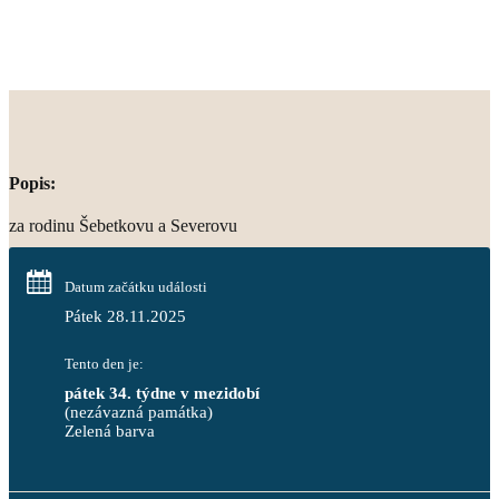
Popis:
za rodinu Šebetkovu a Severovu
Datum začátku události
Pátek 28.11.2025
Tento den je:
pátek 34. týdne v mezidobí
(nezávazná památka)
Zelená barva                                                                        