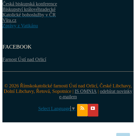
Česká biskupská konference
Biskupství královéhradecké
Katolické bohoslužby v ČR
Víra.cz
Zprávy z Vatikánu
FACEBOOK
Farnost Ústí nad Orlicí
© 2026 Římskokatolické farnosti Ústí nad Orlicí, České Libchavy,
Dolní Libchavy, Řetová, Sopotnice |
IS OMNIA
|
odebírat novinky
e-mailem
Select Language
▼