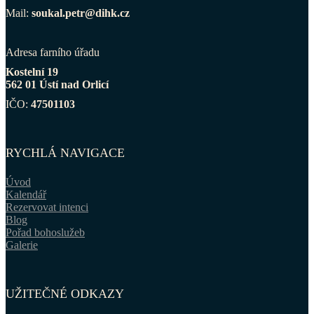
Mail:
soukal.petr@dihk.cz
Adresa farního úřadu
Kostelní 19
562 01 Ústí nad Orlicí
IČO:
47501103
RYCHLÁ NAVIGACE
Úvod
Kalendář
Rezervovat intenci
Blog
Pořad bohoslužeb
Galerie
UŽITEČNÉ ODKAZY