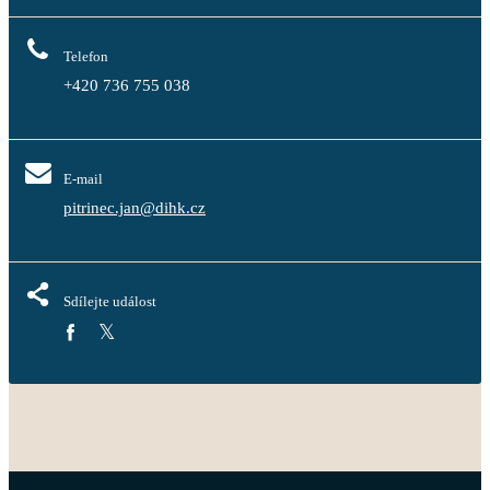
Telefon
+420 736 755 038
E-mail
pitrinec.jan@dihk.cz
Sdílejte událost