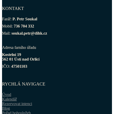
KONTAKT
Farář:
P. Petr Soukal
Mobil:
736 704 332
Mail:
soukal.petr@dihk.cz
Adresa farního úřadu
Kostelní 19
562 01 Ústí nad Orlicí
IČO:
47501103
RYCHLÁ NAVIGACE
Úvod
Kalendář
Rezervovat intenci
Blog
Pořad bohoslužeb