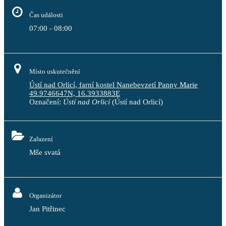
Čas události
07:00 - 08:00
Místo uskutečnění
Ústí nad Orlicí, farní kostel Nanebevzetí Panny Marie
49.9746647N, 16.3933883E
Označení:
Ústí nad Orlicí
(Ústí nad Orlicí)
Zařazení
Mše svatá
Organizátor
Jan Pitřinec