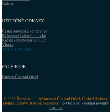
Galerie
UŽITEČNÉ ODKAZY
Česká biskupská konference
Biskupství královéhradecké
Katolické bohoslužby v ČR
Víra.cz
Zprávy z Vatikánu
FACEBOOK
Farnost Ústí nad Orlicí
© 2026 Římskokatolické farnosti Ústí nad Orlicí, České Libchavy,
Dolní Libchavy, Řetová, Sopotnice |
IS OMNIA
|
odebírat novinky
e-mailem