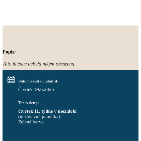
Popis:
Tato intence nebyla nikým obsazena.
Datum začátku události
Čtvrtek 19.6.2025
Tento den je:
čtvrtek 11. týdne v mezidobí
(nezávazná památka)
Zelená barva                                                                        