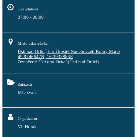
Čas události
07:00 - 08:00
Místo uskutečnění
Ústí nad Orlicí, farní kostel Nanebevzetí Panny Marie
49.9746647N, 16.3933883E
Označení:
Ústí nad Orlicí
(Ústí nad Orlicí)
Zařazení
Mše svatá
Organizátor
Vít Horák