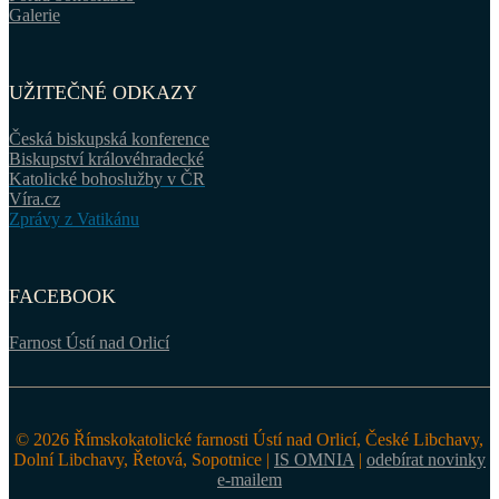
Galerie
UŽITEČNÉ ODKAZY
Česká biskupská konference
Biskupství královéhradecké
Katolické bohoslužby v ČR
Víra.cz
Zprávy z Vatikánu
FACEBOOK
Farnost Ústí nad Orlicí
© 2026 Římskokatolické farnosti Ústí nad Orlicí, České Libchavy,
Dolní Libchavy, Řetová, Sopotnice |
IS OMNIA
|
odebírat novinky
e-mailem