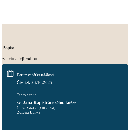
Popis:
za tetu a její rodinu
Datum začátku události
Čtvrtek 23.10.2025
Tento den je:
sv. Jana Kapistránského, kněze
(nezávazná památka)
Zelená barva                                                                        