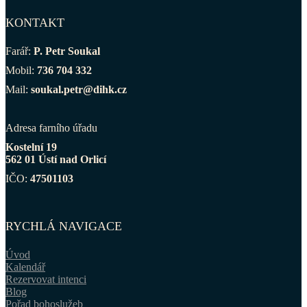
KONTAKT
Farář:
P. Petr Soukal
Mobil:
736 704 332
Mail:
soukal.petr@dihk.cz
Adresa farního úřadu
Kostelní 19
562 01 Ústí nad Orlicí
IČO:
47501103
RYCHLÁ NAVIGACE
Úvod
Kalendář
Rezervovat intenci
Blog
Pořad bohoslužeb