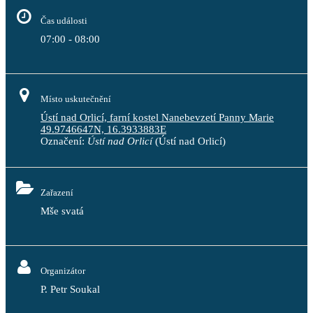
Čas události
07:00 - 08:00
Místo uskutečnění
Ústí nad Orlicí, farní kostel Nanebevzetí Panny Marie
49.9746647N, 16.3933883E
Označení:
Ústí nad Orlicí
(Ústí nad Orlicí)
Zařazení
Mše svatá
Organizátor
P. Petr Soukal