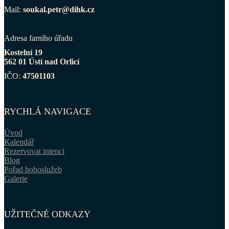
Mail:
soukal.petr@dihk.cz
Adresa farního úřadu
Kostelní 19
562 01 Ústí nad Orlicí
IČO:
47501103
RYCHLÁ NAVIGACE
Úvod
Kalendář
Rezervovat intenci
Blog
Pořad bohoslužeb
Galerie
UŽITEČNÉ ODKAZY