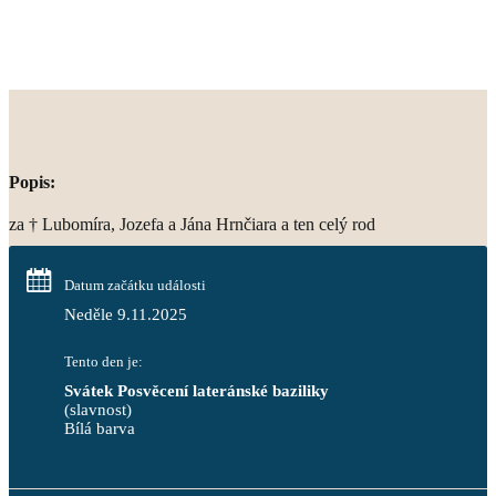
Popis:
za † Lubomíra, Jozefa a Jána Hrnčiara a ten celý rod
Datum začátku události
Neděle 9.11.2025
Tento den je:
Svátek Posvěcení lateránské baziliky
(slavnost)
Bílá barva                                                                            