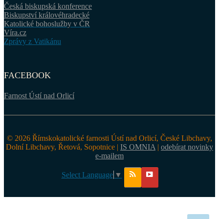
Česká biskupská konference
Biskupství královéhradecké
Katolické bohoslužby v ČR
Víra.cz
Zprávy z Vatikánu
FACEBOOK
Farnost Ústí nad Orlicí
© 2026 Římskokatolické farnosti Ústí nad Orlicí, České Libchavy,
Dolní Libchavy, Řetová, Sopotnice |
IS OMNIA
|
odebírat novinky
e-mailem
Select Language
▼