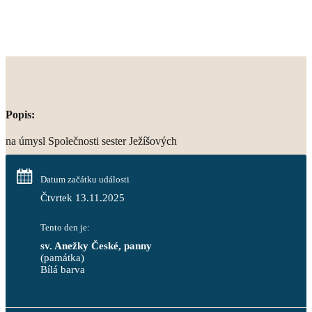
Popis:
na úmysl Společnosti sester Ježíšových
Datum začátku události
Čtvrtek 13.11.2025
Tento den je:
sv. Anežky České, panny
(památka)
Bílá barva                                                                            