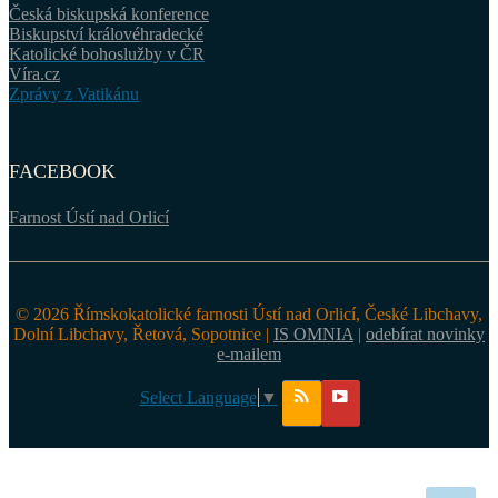
Česká biskupská konference
Biskupství královéhradecké
Katolické bohoslužby v ČR
Víra.cz
Zprávy z Vatikánu
FACEBOOK
Farnost Ústí nad Orlicí
© 2026 Římskokatolické farnosti Ústí nad Orlicí, České Libchavy,
Dolní Libchavy, Řetová, Sopotnice |
IS OMNIA
|
odebírat novinky
e-mailem
Select Language
▼