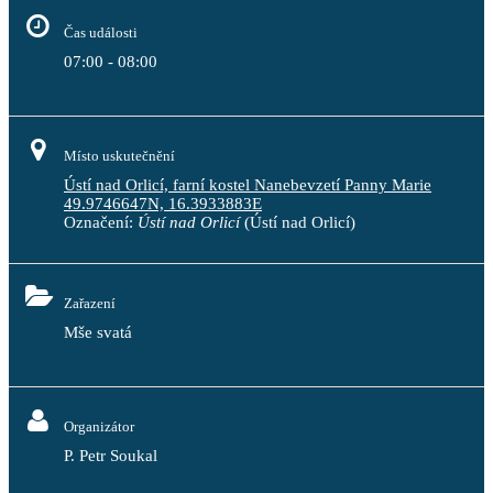
Čas události
07:00 - 08:00
Místo uskutečnění
Ústí nad Orlicí, farní kostel Nanebevzetí Panny Marie
49.9746647N, 16.3933883E
Označení:
Ústí nad Orlicí
(Ústí nad Orlicí)
Zařazení
Mše svatá
Organizátor
P. Petr Soukal