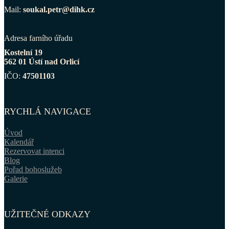
Mail:
soukal.petr@dihk.cz
Adresa farního úřadu
Kostelní 19
562 01 Ústí nad Orlicí
IČO:
47501103
RYCHLÁ NAVIGACE
Úvod
Kalendář
Rezervovat intenci
Blog
Pořad bohoslužeb
Galerie
UŽITEČNÉ ODKAZY