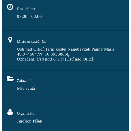
Čas události
07:00 - 08:00
Místo uskutečnění
Ústí nad Orlicí, farní kostel Nanebevzetí Panny Marie
49.9746647N, 16.3933883E
Označení:
Ústí nad Orlicí
(Ústí nad Orlicí)
Zařazení
Mše svatá
Organizátor
Jindřich Plšek