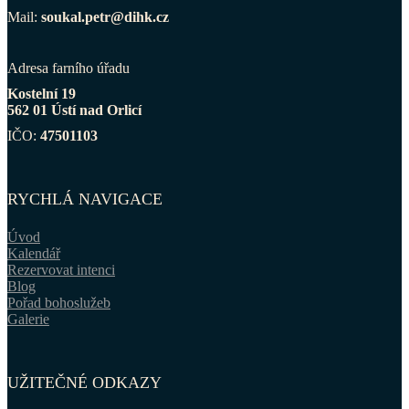
Mail:
soukal.petr@dihk.cz
Adresa farního úřadu
Kostelní 19
562 01 Ústí nad Orlicí
IČO:
47501103
RYCHLÁ NAVIGACE
Úvod
Kalendář
Rezervovat intenci
Blog
Pořad bohoslužeb
Galerie
UŽITEČNÉ ODKAZY