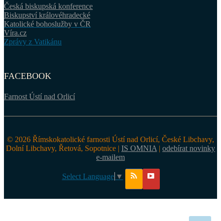
Česká biskupská konference
Biskupství královéhradecké
Katolické bohoslužby v ČR
Víra.cz
Zprávy z Vatikánu
FACEBOOK
Farnost Ústí nad Orlicí
© 2026 Římskokatolické farnosti Ústí nad Orlicí, České Libchavy,
Dolní Libchavy, Řetová, Sopotnice |
IS OMNIA
|
odebírat novinky
e-mailem
Select Language
▼