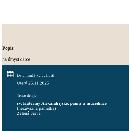
Popis:
na úmysl dárce
Datum začátku události
Úterý 25.11.2025
Tento den je:
sv. Kateřiny Alexandrijské, panny a mučednice
(nezávazná památka)
Zelená barva                                                                        