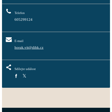
Telefon
605299124
E-mail
horak.vit@dihk.cz
Sdílejte událost