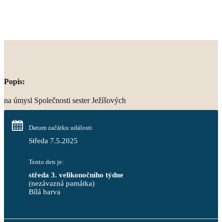
Popis:
na úmysl Společnosti sester Ježíšových
Datum začátku události
Středa 7.5.2025
Tento den je:
středa 3. velikonočního týdne
(nezávazná památka)
Bílá barva                                                                            