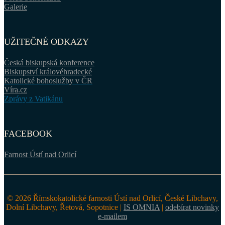
Galerie
UŽITEČNÉ ODKAZY
Česká biskupská konference
Biskupství královéhradecké
Katolické bohoslužby v ČR
Víra.cz
Zprávy z Vatikánu
FACEBOOK
Farnost Ústí nad Orlicí
© 2026 Římskokatolické farnosti Ústí nad Orlicí, České Libchavy,
Dolní Libchavy, Řetová, Sopotnice |
IS OMNIA
|
odebírat novinky
e-mailem