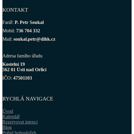
KONTAKT
Farář:
P. Petr Soukal
Mobil:
736 704 332
Mail:
soukal.petr@dihk.cz
Adresa farního úřadu
Kostelní 19
562 01 Ústí nad Orlicí
IČO:
47501103
RYCHLÁ NAVIGACE
Úvod
Kalendář
Rezervovat intenci
Blog
Pořad bohoslužeb