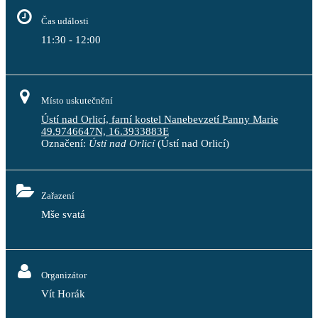
Čas události
11:30 - 12:00
Místo uskutečnění
Ústí nad Orlicí, farní kostel Nanebevzetí Panny Marie
49.9746647N, 16.3933883E
Označení:
Ústí nad Orlicí
(Ústí nad Orlicí)
Zařazení
Mše svatá
Organizátor
Vít Horák