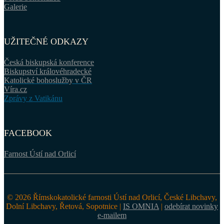
Galerie
UŽITEČNÉ ODKAZY
Česká biskupská konference
Biskupství královéhradecké
Katolické bohoslužby v ČR
Víra.cz
Zprávy z Vatikánu
FACEBOOK
Farnost Ústí nad Orlicí
© 2026 Římskokatolické farnosti Ústí nad Orlicí, České Libchavy,
Dolní Libchavy, Řetová, Sopotnice |
IS OMNIA
|
odebírat novinky
e-mailem