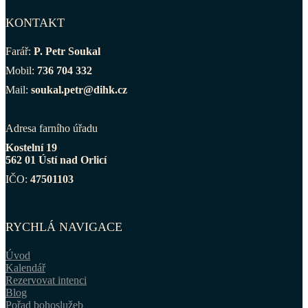
KONTAKT
Farář:
P. Petr Soukal
Mobil:
736 704 332
Mail:
soukal.petr@dihk.cz
Adresa farního úřadu
Kostelní 19
562 01 Ústí nad Orlicí
IČO:
47501103
RYCHLÁ NAVIGACE
Úvod
Kalendář
Rezervovat intenci
Blog
Pořad bohoslužeb