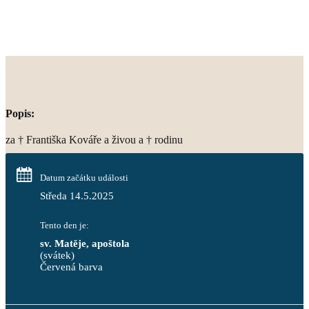
Popis:
za † Františka Kováře a živou a † rodinu
Datum začátku události
Středa 14.5.2025
Tento den je:
sv. Matěje, apoštola
(svátek)
Červená barva                                                                     