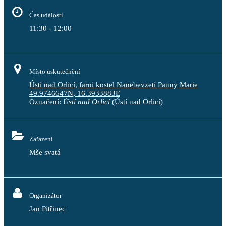
Čas události
11:30 - 12:00
Místo uskutečnění
Ústí nad Orlicí, farní kostel Nanebevzetí Panny Marie
49.9746647N, 16.3933883E
Označení:
Ústí nad Orlicí
(Ústí nad Orlicí)
Zařazení
Mše svatá
Organizátor
Jan Pitřinec