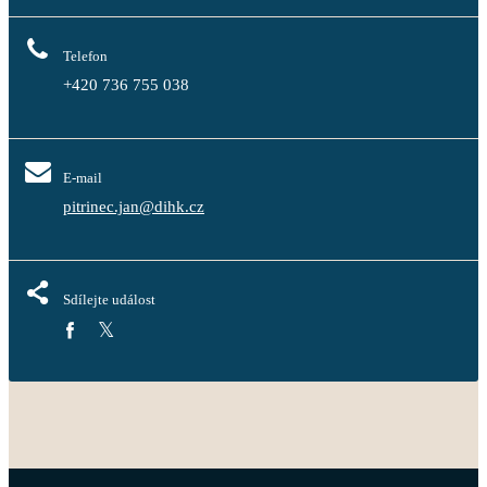
Telefon
+420 736 755 038
E-mail
pitrinec.jan@dihk.cz
Sdílejte událost