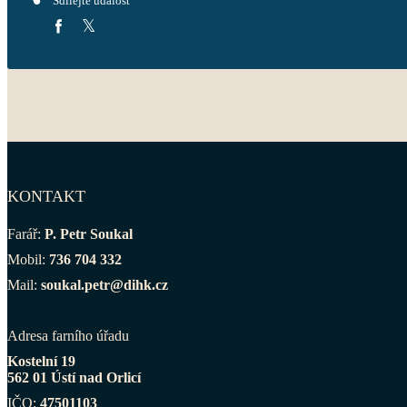
Sdílejte událost
KONTAKT
Farář:
P. Petr Soukal
Mobil:
736 704 332
Mail:
soukal.petr@dihk.cz
Adresa farního úřadu
Kostelní 19
562 01 Ústí nad Orlicí
IČO:
47501103