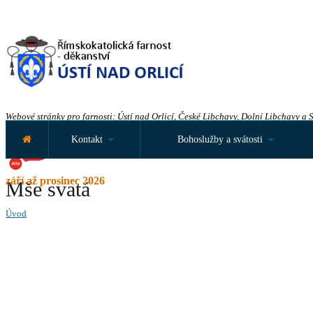
Webové stránky pro farnosti: Ústí nad Orlicí, České Libchavy, Dolní Libchavy a 
Kontakt
Bohoslužby a svátosti
září až prosinec 2026
Mše svatá
Úvod