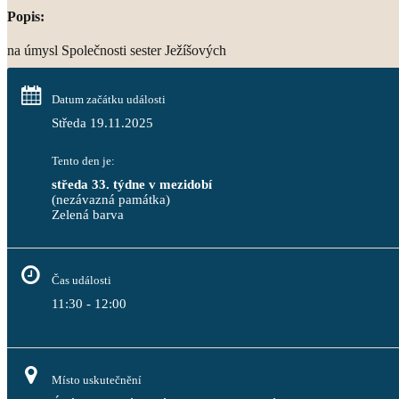
Popis:
na úmysl Společnosti sester Ježíšových
Datum začátku události
Středa 19.11.2025
Tento den je:
středa 33. týdne v mezidobí
(nezávazná památka)
Zelená barva                                                                              
Čas události
11:30 - 12:00
Místo uskutečnění