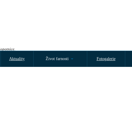
Sopotnice.
Aktuality
Život farnosti
Fotogalerie