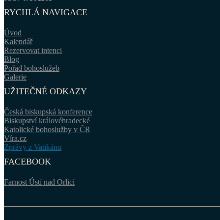
RYCHLÁ NAVIGACE
Úvod
Kalendář
Rezervovat intenci
Blog
Pořad bohoslužeb
Galerie
UŽITEČNÉ ODKAZY
Česká biskupská konference
Biskupství královéhradecké
Katolické bohoslužby v ČR
Víra.cz
Zprávy z Vatikánu
FACEBOOK
Farnost Ústí nad Orlicí