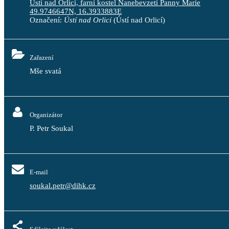
Ústí nad Orlicí, farní kostel Nanebevzetí Panny Marie
49.9746647N, 16.3933883E
Označení:
Ústí nad Orlicí
(Ústí nad Orlicí)
Zařazení
Mše svatá
Organizátor
P. Petr Soukal
E-mail
soukal.petr@dihk.cz