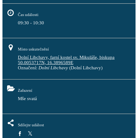
Čas události
09:30 - 10:30
Místo uskutečnění
Dolní Libchavy, farní kostel sv. Mikuláše, biskupa
50.0053717N, 16.3896589E
Označení:
Dolní Libchavy
(Dolní Libchavy)
Zařazení
Mše svatá
Sdílejte událost