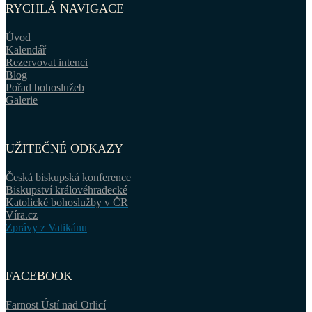
RYCHLÁ NAVIGACE
Úvod
Kalendář
Rezervovat intenci
Blog
Pořad bohoslužeb
Galerie
UŽITEČNÉ ODKAZY
Česká biskupská konference
Biskupství královéhradecké
Katolické bohoslužby v ČR
Víra.cz
Zprávy z Vatikánu
FACEBOOK
Farnost Ústí nad Orlicí