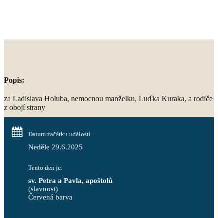
Popis:
za Ladislava Holuba, nemocnou manželku, Luďka Kuraka, a rodiče
z obojí strany
Datum začátku události
Neděle 29.6.2025
Tento den je:
sv. Petra a Pavla, apoštolů
(slavnost)
Červená barva                                                                     