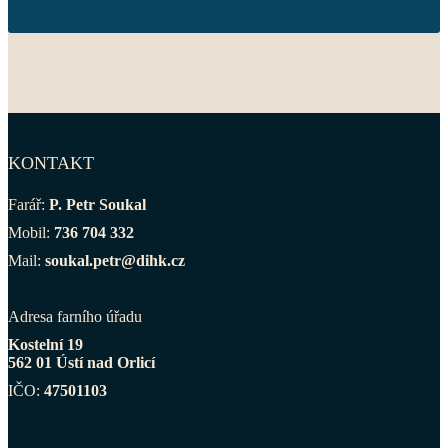
KONTAKT
Farář:
P. Petr Soukal
Mobil:
736 704 332
Mail:
soukal.petr@dihk.cz
Adresa farního úřadu
Kostelní 19
562 01 Ústí nad Orlicí
IČO:
47501103