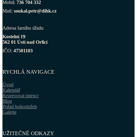
Mobil:
736 704 332
Mail:
soukal.petr@dihk.cz
Adresa farního úřadu
Kostelní 19
562 01 Ústí nad Orlicí
IČO:
47501103
RYCHLÁ NAVIGACE
Úvod
Kalendář
Rezervovat intenci
Blog
Pořad bohoslužeb
Galerie
UŽITEČNÉ ODKAZY