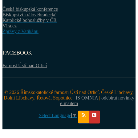
Česká biskupská konference
Biskupství královéhradecké
Katolické bohoslužby v ČR
Víra.cz
Zprávy z Vatikánu
FACEBOOK
Farnost Ústí nad Orlicí
© 2026 Římskokatolické farnosti Ústí nad Orlicí, České Libchavy,
Dolní Libchavy, Řetová, Sopotnice |
IS OMNIA
|
odebírat novinky
e-mailem
Select Language
▼