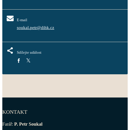
E-mail
soukal.petr@dihk.cz
Sdílejte událost
KONTAKT
Farář:
P. Petr Soukal