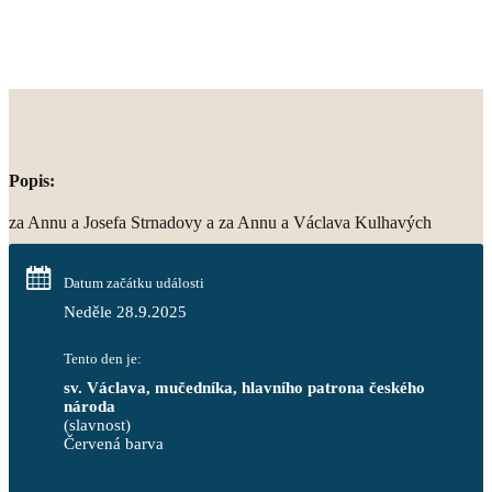
Popis:
za Annu a Josefa Strnadovy a za Annu a Václava Kulhavých
Datum začátku události
Neděle 28.9.2025
Tento den je:
sv. Václava, mučedníka, hlavního patrona českého 
národa
(slavnost)
Červená barva                                                                     