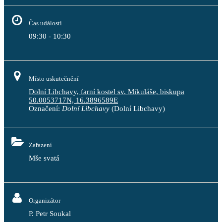
Čas události
09:30 - 10:30
Místo uskutečnění
Dolní Libchavy, farní kostel sv. Mikuláše, biskupa
50.0053717N, 16.3896589E
Označení:
Dolní Libchavy
(Dolní Libchavy)
Zařazení
Mše svatá
Organizátor
P. Petr Soukal