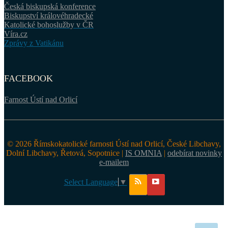
Česká biskupská konference
Biskupství královéhradecké
Katolické bohoslužby v ČR
Víra.cz
Zprávy z Vatikánu
FACEBOOK
Farnost Ústí nad Orlicí
© 2026 Římskokatolické farnosti Ústí nad Orlicí, České Libchavy,
Dolní Libchavy, Řetová, Sopotnice |
IS OMNIA
|
odebírat novinky
e-mailem
Select Language
▼