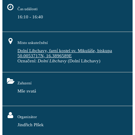
Čas události
16:10 - 16:40
Místo uskutečnění
Dolní Libchavy, farní kostel sv. Mikuláše, biskupa
50.0053717N, 16.3896589E
Označení:
Dolní Libchavy
(Dolní Libchavy)
Zařazení
Mše svatá
Organizátor
Jindřich Plšek