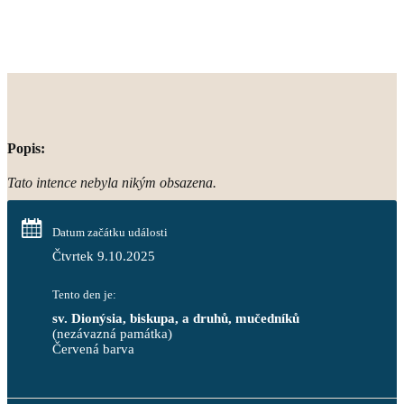
Popis:
Tato intence nebyla nikým obsazena.
Datum začátku události
Čtvrtek 9.10.2025
Tento den je:
sv. Dionýsia, biskupa, a druhů, mučedníků
(nezávazná památka)
Červená barva                                                                     