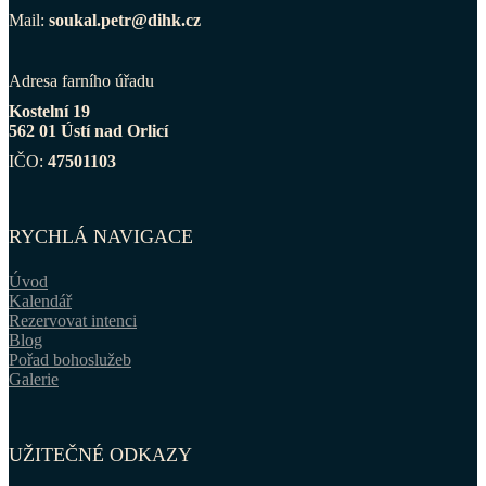
Mail:
soukal.petr@dihk.cz
Adresa farního úřadu
Kostelní 19
562 01 Ústí nad Orlicí
IČO:
47501103
RYCHLÁ NAVIGACE
Úvod
Kalendář
Rezervovat intenci
Blog
Pořad bohoslužeb
Galerie
UŽITEČNÉ ODKAZY