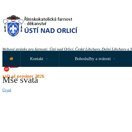
Webové stránky pro farnosti: Ústí nad Orlicí, České Libchavy, Dolní Libchavy a 
Kontakt
Bohoslužby a svátosti
září až prosinec 2026
Mše svatá
Úvod