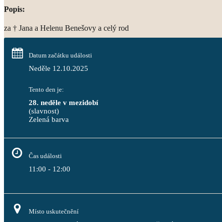
Popis:
za † Jana a Helenu Benešovy a celý rod
Datum začátku události
Neděle 12.10.2025
Tento den je:
28. neděle v mezidobí
(slavnost)
Zelená barva                                                                              
Čas události
11:00 - 12:00
Místo uskutečnění