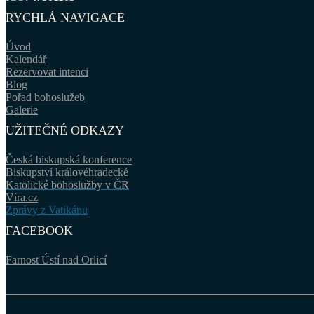
RYCHLÁ NAVIGACE
Úvod
Kalendář
Rezervovat intenci
Blog
Pořad bohoslužeb
Galerie
UŽITEČNÉ ODKAZY
Česká biskupská konference
Biskupství královéhradecké
Katolické bohoslužby v ČR
Víra.cz
Zprávy z Vatikánu
FACEBOOK
Farnost Ústí nad Orlicí