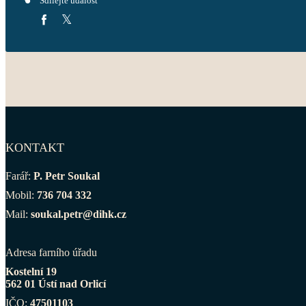
Sdílejte událost
KONTAKT
Farář:
P. Petr Soukal
Mobil:
736 704 332
Mail:
soukal.petr@dihk.cz
Adresa farního úřadu
Kostelní 19
562 01 Ústí nad Orlicí
IČO:
47501103