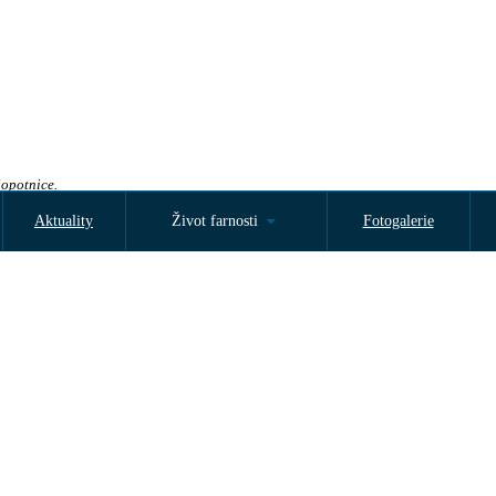
Sopotnice.
Aktuality
Život farnosti
Fotogalerie