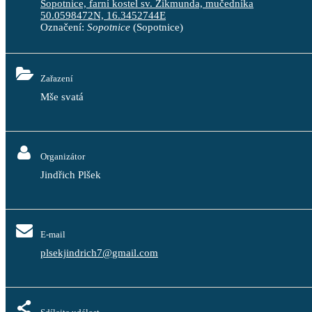
Sopotnice, farní kostel sv. Zikmunda, mučedníka
50.0598472N, 16.3452744E
Označení:
Sopotnice
(Sopotnice)
Zařazení
Mše svatá
Organizátor
Jindřich Plšek
E-mail
plsekjindrich7@gmail.com