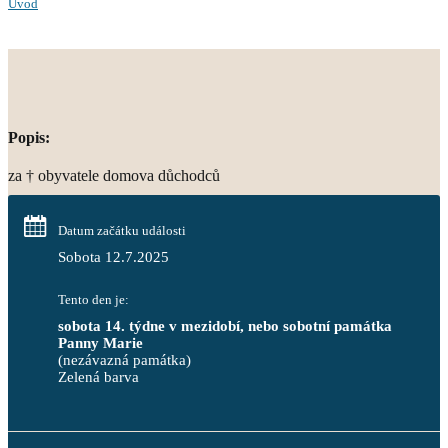
Úvod
Popis:
za † obyvatele domova důchodců
Datum začátku události
Sobota 12.7.2025
Tento den je:
sobota 14. týdne v mezidobí, nebo sobotní památka 
Panny Marie
(nezávazná památka)
Zelená barva                                                                        