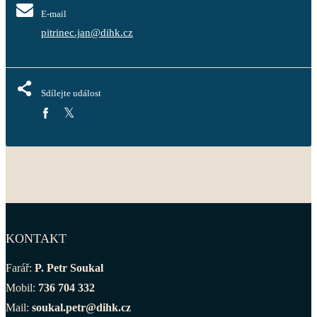
E-mail
pitrinec.jan@dihk.cz
Sdílejte událost
KONTAKT
Farář:
P. Petr Soukal
Mobil:
736 704 332
Mail:
soukal.petr@dihk.cz