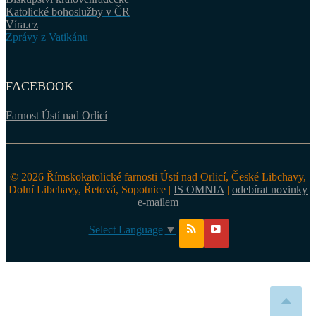
Katolické bohoslužby v ČR
Víra.cz
Zprávy z Vatikánu
FACEBOOK
Farnost Ústí nad Orlicí
© 2026 Římskokatolické farnosti Ústí nad Orlicí, České Libchavy,
Dolní Libchavy, Řetová, Sopotnice |
IS OMNIA
|
odebírat novinky
e-mailem
Select Language
▼