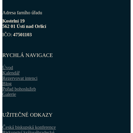
Adresa farního úřadu
Kostelní 19
562 01 Ústí nad Orlicí
IČO:
47501103
RYCHLÁ NAVIGACE
Úvod
Kalendář
Rezervovat intenci
Blog
Pořad bohoslužeb
Galerie
UŽITEČNÉ ODKAZY
Česká biskupská konference
Biskupství královéhradecké