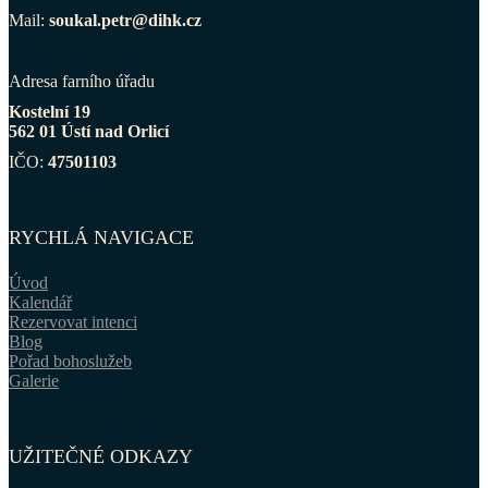
Mail:
soukal.petr@dihk.cz
Adresa farního úřadu
Kostelní 19
562 01 Ústí nad Orlicí
IČO:
47501103
RYCHLÁ NAVIGACE
Úvod
Kalendář
Rezervovat intenci
Blog
Pořad bohoslužeb
Galerie
UŽITEČNÉ ODKAZY