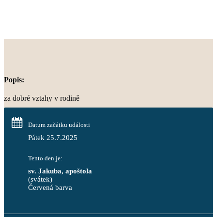
Popis:
za dobré vztahy v rodině
Datum začátku události
Pátek 25.7.2025
Tento den je:
sv. Jakuba, apoštola
(svátek)
Červená barva                                                                     