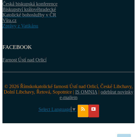
Česká biskupská konference
Biskupství královéhradecké
Katolické bohoslužby v ČR
Víra.cz
Zprávy z Vatikánu
FACEBOOK
Farnost Ústí nad Orlicí
© 2026 Římskokatolické farnosti Ústí nad Orlicí, České Libchavy,
Dolní Libchavy, Řetová, Sopotnice |
IS OMNIA
|
odebírat novinky
e-mailem
Select Language
▼