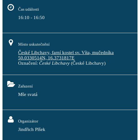
Čas události
16:10 - 16:50
Místo uskutečnění
České Libchavy, farní kostel sv. Víta, mučedníka
50.0330514N, 16.3731817E
Označení:
České Libchavy
(České Libchavy)
Zařazení
Mše svatá
Organizátor
Jindřich Plšek