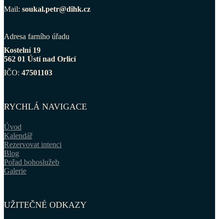
Mail:
soukal.petr@dihk.cz
Adresa farního úřadu
Kostelní 19
562 01 Ústí nad Orlicí
IČO:
47501103
RYCHLÁ NAVIGACE
Úvod
Kalendář
Rezervovat intenci
Blog
Pořad bohoslužeb
Galerie
UŽITEČNÉ ODKAZY