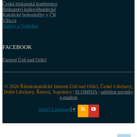
Česká biskupská konference
Biskupství královéhradecké
Katolické bohoslužby v ČR
Víra.cz
Zprávy z Vatikánu
FACEBOOK
Farnost Ústí nad Orlicí
© 2026 Římskokatolické farnosti Ústí nad Orlicí, České Libchavy,
Dolní Libchavy, Řetová, Sopotnice |
IS OMNIA
|
odebírat novinky
e-mailem
Select Language
▼