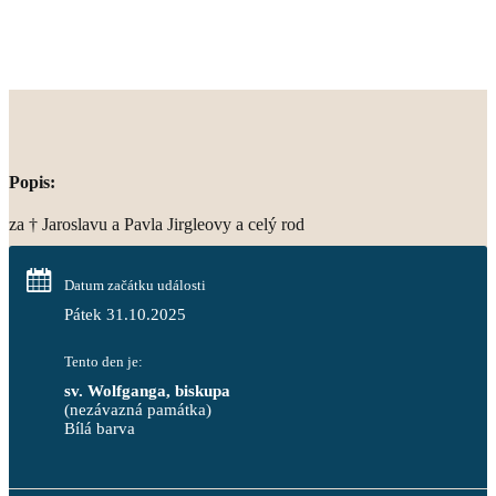
Popis:
za † Jaroslavu a Pavla Jirgleovy a celý rod
Datum začátku události
Pátek 31.10.2025
Tento den je:
sv. Wolfganga, biskupa
(nezávazná památka)
Bílá barva                                                                            