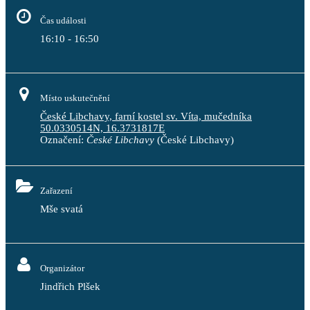
Čas události
16:10 - 16:50
Místo uskutečnění
České Libchavy, farní kostel sv. Víta, mučedníka
50.0330514N, 16.3731817E
Označení:
České Libchavy
(České Libchavy)
Zařazení
Mše svatá
Organizátor
Jindřich Plšek