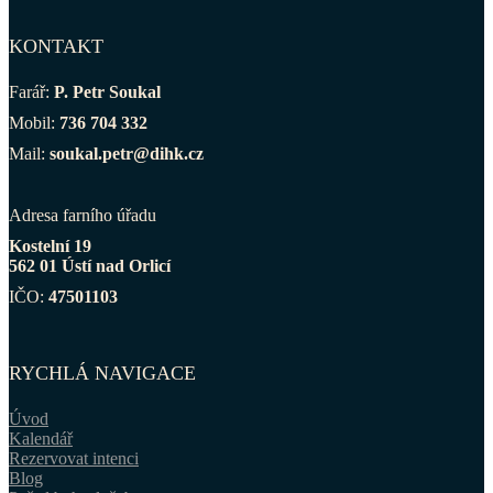
KONTAKT
Farář:
P. Petr Soukal
Mobil:
736 704 332
Mail:
soukal.petr@dihk.cz
Adresa farního úřadu
Kostelní 19
562 01 Ústí nad Orlicí
IČO:
47501103
RYCHLÁ NAVIGACE
Úvod
Kalendář
Rezervovat intenci
Blog