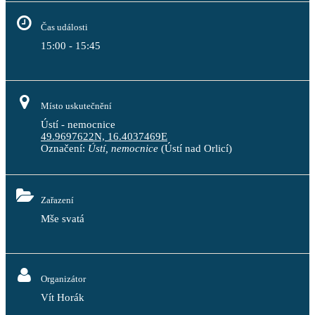
Čas události
15:00 - 15:45
Místo uskutečnění
Ústí - nemocnice
49.9697622N, 16.4037469E
Označení:
Ústí, nemocnice
(Ústí nad Orlicí)
Zařazení
Mše svatá
Organizátor
Vít Horák