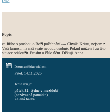
Úvod
Popis:
za Jiřího s prosbou o Boží požehnání ---- Chvála Kristu, nejsem z
Vaší farnosti, na mši svaté nebudu osobně. Pokud můžete i za této
situace odsloužit. Prosím o číslo účtu. Děkuji. Anna
Datum začátku události
Pátek 14.11.2025
Tento den je:
pátek 32. týdne v mezidobí
(nezávazná památka)
Zelená barva                                                                        