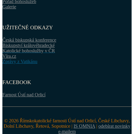
Pořad bohoslužeb
Galerie
UŽITEČNÉ ODKAZY
Česká biskupská konference
Biskupství královéhradecké
Katolické bohoslužby v ČR
Víra.cz
Zprávy z Vatikánu
FACEBOOK
Farnost Ústí nad Orlicí
© 2026 Římskokatolické farnosti Ústí nad Orlicí, České Libchavy,
Dolní Libchavy, Řetová, Sopotnice |
IS OMNIA
|
odebírat novinky
e-mailem