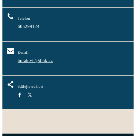
Telefon
605299124
E-mail
horak.vit@dihk.cz
Sdílejte událost