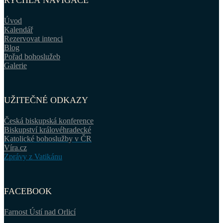
RYCHLÁ NAVIGACE
Úvod
Kalendář
Rezervovat intenci
Blog
Pořad bohoslužeb
Galerie
UŽITEČNÉ ODKAZY
Česká biskupská konference
Biskupství královéhradecké
Katolické bohoslužby v ČR
Víra.cz
Zprávy z Vatikánu
FACEBOOK
Farnost Ústí nad Orlicí