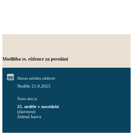
Modlitba sv. růžence za povolání
Datum začátku události
Neděle 21.9.2025
Tento den je:
25. neděle v mezidobí
(slavnost)
Zelená barva                                                                        