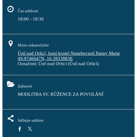
Čas události
18:00 - 18:30
Místo uskutečnění
Ústí nad Orlicí, farní kostel Nanebevzetí Panny Marie
49.9746647N, 16.3933883E
Označení:
Ústí nad Orlicí
(Ústí nad Orlicí)
Zařazení
MODLITBA SV. RŮŽENCE ZA POVOLÁNÍ
Sdílejte událost