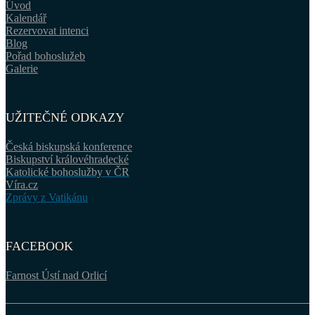
Úvod
Kalendář
Rezervovat intenci
Blog
Pořad bohoslužeb
Galerie
UŽITEČNÉ ODKAZY
Česká biskupská konference
Biskupství královéhradecké
Katolické bohoslužby v ČR
Víra.cz
Zprávy z Vatikánu
FACEBOOK
Farnost Ústí nad Orlicí