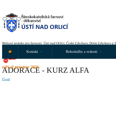
Webové stránky pro farnosti: Ústí nad Orlicí, České Libchavy, Dolní Libchavy a 
Kontakt
Bohoslužby a svátosti
září až prosinec 2026
ADORACE - KURZ ALFA
Úvod