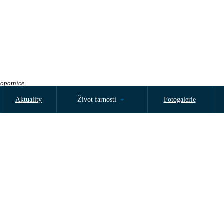
Sopotnice.
Aktuality
Život farnosti
Fotogalerie