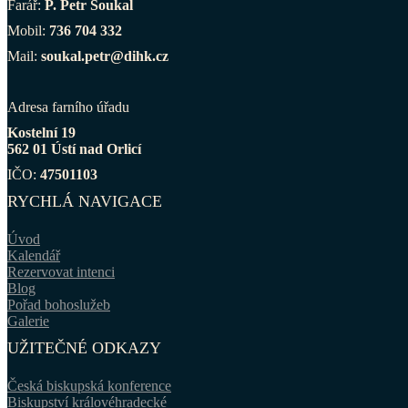
Farář:
P. Petr Soukal
Mobil:
736 704 332
Mail:
soukal.petr@dihk.cz
Adresa farního úřadu
Kostelní 19
562 01 Ústí nad Orlicí
IČO:
47501103
RYCHLÁ NAVIGACE
Úvod
Kalendář
Rezervovat intenci
Blog
Pořad bohoslužeb
Galerie
UŽITEČNÉ ODKAZY
Česká biskupská konference
Biskupství královéhradecké