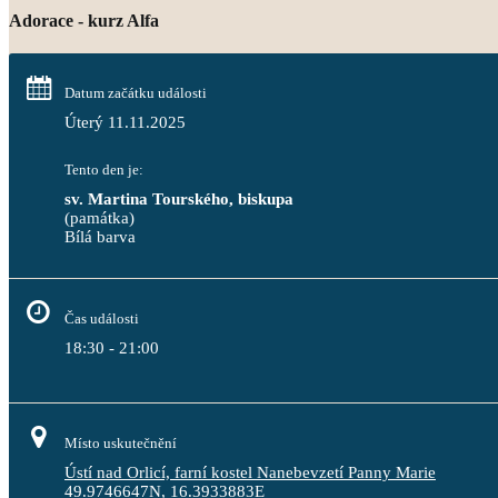
Adorace - kurz Alfa
Datum začátku události
Úterý 11.11.2025
Tento den je:
sv. Martina Tourského, biskupa
(památka)
Bílá barva                                                                                 
Čas události
18:30 - 21:00
Místo uskutečnění
Ústí nad Orlicí, farní kostel Nanebevzetí Panny Marie
49.9746647N, 16.3933883E