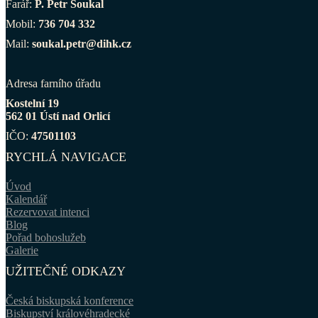
Farář:
P. Petr Soukal
Mobil:
736 704 332
Mail:
soukal.petr@dihk.cz
Adresa farního úřadu
Kostelní 19
562 01 Ústí nad Orlicí
IČO:
47501103
RYCHLÁ NAVIGACE
Úvod
Kalendář
Rezervovat intenci
Blog
Pořad bohoslužeb
Galerie
UŽITEČNÉ ODKAZY
Česká biskupská konference
Biskupství královéhradecké