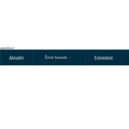
Sopotnice.
Aktuality
Život farnosti
Fotogalerie