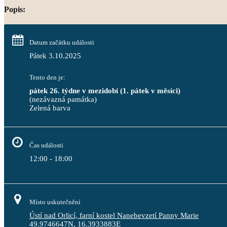
Popis:
Datum začátku události
Pátek 3.10.2025
Tento den je:
pátek 26. týdne v mezidobí (1. pátek v měsíci)
(nezávazná památka)
Zelená barva                                                                              
Čas události
12:00 - 18:00
Místo uskutečnění
Ústí nad Orlicí, farní kostel Nanebevzetí Panny Marie
49.9746647N, 16.3933883E