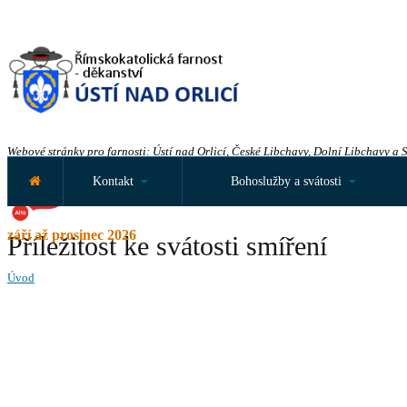
Webové stránky pro farnosti: Ústí nad Orlicí, České Libchavy, Dolní Libchavy a 
Kontakt
Bohoslužby a svátosti
září až prosinec 2026
Příležitost ke svátosti smíření
Úvod