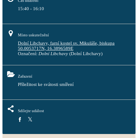
Čas události
15:40 - 16:10
Místo uskutečnění
Dolní Libchavy, farní kostel sv. Mikuláše, biskupa
50.0053717N, 16.3896589E
Označení:
Dolní Libchavy
(Dolní Libchavy)
Zařazení
Příležitost ke svátosti smíření
Sdílejte událost