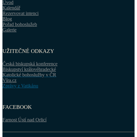
Úvod
Kalendář
Rezervovat intenci
Blog
Pořad bohoslužeb
Galerie
UŽITEČNÉ ODKAZY
Česká biskupská konference
Biskupství královéhradecké
Katolické bohoslužby v ČR
Víra.cz
Zprávy z Vatikánu
FACEBOOK
Farnost Ústí nad Orlicí