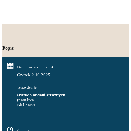
Popis:
Datum začátku události
Čtvrtek 2.10.2025
Tento den je:
svatých andělů strážných
(památka)
Bílá barva                                                                            