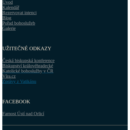
Úvod
Kalendář
Rezervovat intenci
Blog
Pořad bohoslužeb
Galerie
UŽITEČNÉ ODKAZY
Česká biskupská konference
Biskupství královéhradecké
Katolické bohoslužby v ČR
Víra.cz
Zprávy z Vatikánu
FACEBOOK
Farnost Ústí nad Orlicí