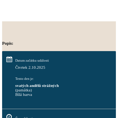
Popis:
Datum začátku události
Čtvrtek 2.10.2025
Tento den je:
svatých andělů strážných
(památka)
Bílá barva                                                                            