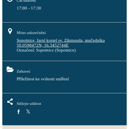
Čas události
17:00 - 17:30
Místo uskutečnění
Sopotnice, farní kostel sv. Zikmunda, mučedníka
50.0598472N, 16.3452744E
Označení:
Sopotnice
(Sopotnice)
Zařazení
Příležitost ke svátosti smíření
Sdílejte událost