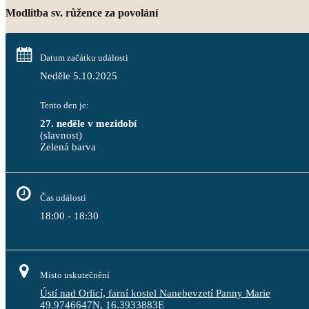
Modlitba sv. růžence za povolání
Datum začátku události
Neděle 5.10.2025
Tento den je:
27. neděle v mezidobí
(slavnost)
Zelená barva                                                                              
Čas události
18:00 - 18:30
Místo uskutečnění
Ústí nad Orlicí, farní kostel Nanebevzetí Panny Marie
49.9746647N, 16.3933883E