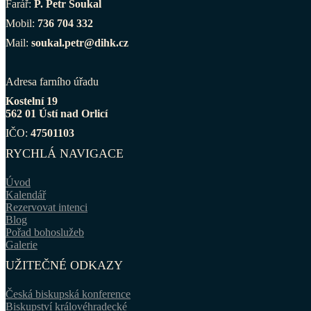
Farář:
P. Petr Soukal
Mobil:
736 704 332
Mail:
soukal.petr@dihk.cz
Adresa farního úřadu
Kostelní 19
562 01 Ústí nad Orlicí
IČO:
47501103
RYCHLÁ NAVIGACE
Úvod
Kalendář
Rezervovat intenci
Blog
Pořad bohoslužeb
Galerie
UŽITEČNÉ ODKAZY
Česká biskupská konference
Biskupství královéhradecké