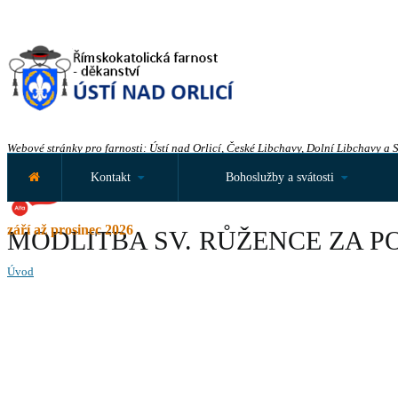
Webové stránky pro farnosti: Ústí nad Orlicí, České Libchavy, Dolní Libchavy a 
Kontakt
Bohoslužby a svátosti
září až prosinec 2026
MODLITBA SV. RŮŽENCE ZA P
Úvod