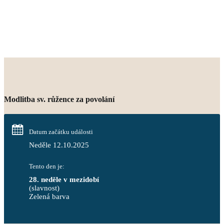
Modlitba sv. růžence za povolání
Datum začátku události
Neděle 12.10.2025
Tento den je:
28. neděle v mezidobí
(slavnost)
Zelená barva                                                                        