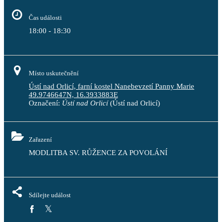
Čas události
18:00 - 18:30
Místo uskutečnění
Ústí nad Orlicí, farní kostel Nanebevzetí Panny Marie
49.9746647N, 16.3933883E
Označení:
Ústí nad Orlicí
(Ústí nad Orlicí)
Zařazení
MODLITBA SV. RŮŽENCE ZA POVOLÁNÍ
Sdílejte událost