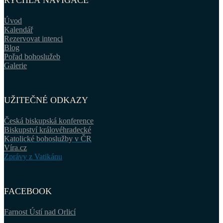
RYCHLÁ NAVIGACE
Úvod
Kalendář
Rezervovat intenci
Blog
Pořad bohoslužeb
Galerie
UŽITEČNÉ ODKAZY
Česká biskupská konference
Biskupství královéhradecké
Katolické bohoslužby v ČR
Víra.cz
Zprávy z Vatikánu
FACEBOOK
Farnost Ústí nad Orlicí